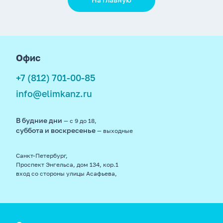
footer
Офис
+7 (812) 701-00-85
info@elimkanz.ru
В будние дни
— с 9 до 18,
суббота и воскресенье
— выходные
Санкт-Петербург,
Проспект Энгельса, дом 134, кор.1
вход со стороны улицы Асафьева,