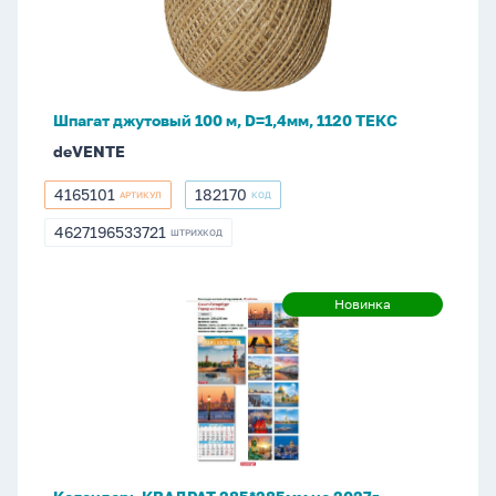
м,
D=1,4мм,
1120
ТЕКС
Шпагат джутовый 100 м, D=1,4мм, 1120 ТЕКС
deVENTE
4165101
182170
АРТИКУЛ
КОД
4165101
182170
4627196533721
ШТРИХКОД
4627196533721
Календарь
Новинка
Новинка
КВАДРАТ
285*285мм
на
2027г.
СПб_ГОРОД
НА
НЕВЕ