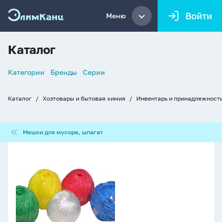
Войти
Меню
Каталог
Список
Категории
Бренды
Серии
навигации
Каталог
Хозтовары и бытовая химия
Инвентарь и принадлежности
Хлебные
крошки
Мешки
Мешки для мусора, шпагат
для
мусора,
Шпагат
шпагат
полипропиленовый
100
м,
ассорти