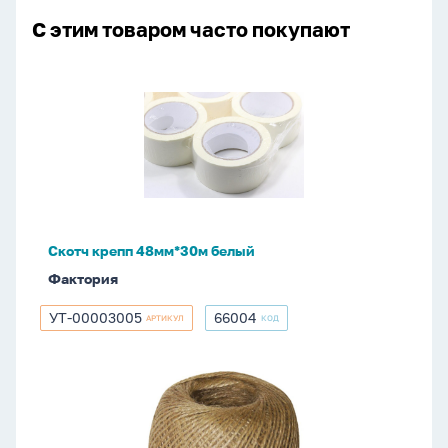
С этим товаром часто покупают
Скотч
крепп
48мм*30м
белый
Скотч крепп 48мм*30м белый
Фактория
УТ-00003005
66004
АРТИКУЛ
КОД
УТ-00003005
66004
Шпагат
джутовый
100