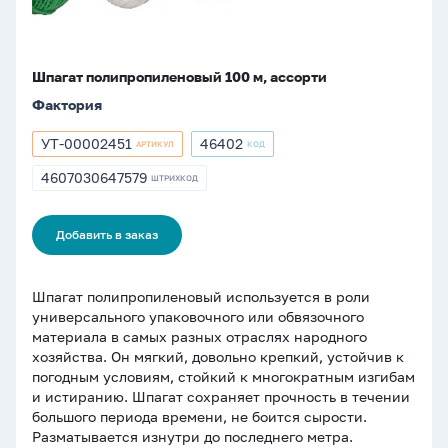
Шпагат полипропиленовый 100 м, ассорти
Фактория
УТ-00002451
46402
АРТИКУЛ
КОД
Артикул
Артикул
УТ-00002451
46402
4607030647579
ШТРИХКОД
ШТРИХКОД
4607030647579
Добавить в заказ
Шпагат полипропиленовый используется в роли
универсального упаковочного или обвязочного
материала в самых разных отраслях народного
хозяйства. Он мягкий, довольно крепкий, устойчив к
погодным условиям, стойкий к многократным изгибам
и истиранию. Шпагат сохраняет прочность в течении
большого периода времени, не боится сырости.
Разматывается изнутри до последнего метра.