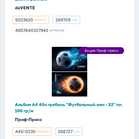
deVENTE
5023620
269709
АРТИКУЛ
КОД
5023620
269709
4657840317940
ШТРИХКОД
4657840317940
Альбом
Акция Проф-пресс
Акция
А4
Проф-
40л
пресс
гребень
"Футбольный
мяч
-
32"
Альбом А4 40л гребень "Футбольный мяч - 32" пл.
пл.
100 гр/м
100
Проф-Пресс
гр/
м
А40-0230
268727
АРТИКУЛ
КОД
А40-
268727