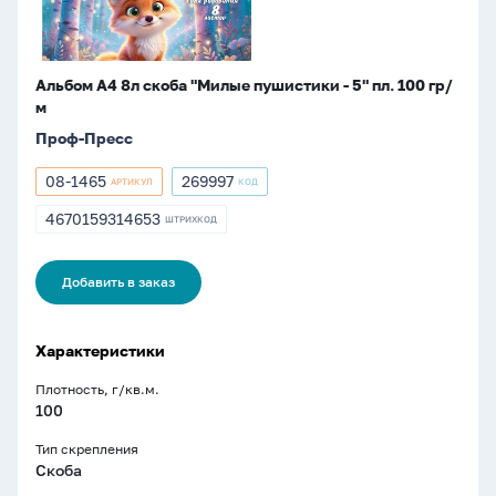
пл.
100
гр/
м
Альбом А4 8л скоба "Милые пушистики - 5" пл. 100 гр/
м
Проф-Пресс
08-1465
269997
АРТИКУЛ
КОД
Артикул
Артикул
08-
269997
4670159314653
ШТРИХКОД
ШТРИХКОД
1465
4670159314653
Добавить в заказ
Характеристики
Плотность, г/кв.м.
100
Тип скрепления
Скоба