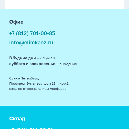
footer
Офис
+7 (812) 701-00-85
info@elimkanz.ru
В будние дни
— с 9 до 18,
суббота и воскресенье
— выходные
Санкт-Петербург,
Проспект Энгельса, дом 134, кор.1
вход со стороны улицы Асафьева,
Склад