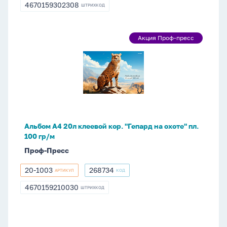
0230
4670159302308
ШТРИХКОД
4670159302308
Альбом
Акция Проф-пресс
Акция
А4
Проф-
20л
пресс
клеевой
кор.
"Гепард
на
охоте"
Альбом А4 20л клеевой кор. "Гепард на охоте" пл.
пл.
100 гр/м
100
Проф-Пресс
гр/
м
20-1003
268734
АРТИКУЛ
КОД
20-
268734
1003
4670159210030
ШТРИХКОД
4670159210030