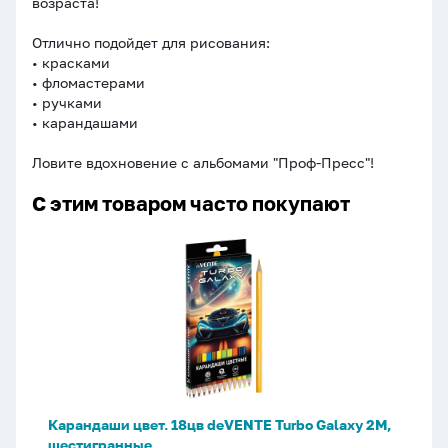
возраста!
Отлично подойдет для рисования:
• красками
• фломастерами
• ручками
• карандашами
Ловите вдохновение с альбомами "Проф-Пресс"!
С этим товаром часто покупают
Карандаши
цвет.
18цв
deVENTE
Turbo
Galaxy
2М,
шестигранные
Карандаши цвет. 18цв deVENTE Turbo Galaxy 2М,
шестигранные