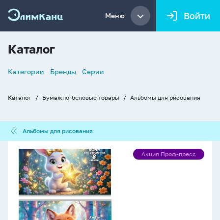
Войти
Меню
Каталог
Список
Категории
Бренды
Серии
навигации
Каталог
Бумажно-беловые товары
Альбомы для рисования
Хлебные
крошки
Альбомы
Альбомы для рисования
для
рисования
Альбом
Акция Проф-пресс
Акция
А4
Проф-
8л
пресс
скоба
"Милые
пушистики
-
5"