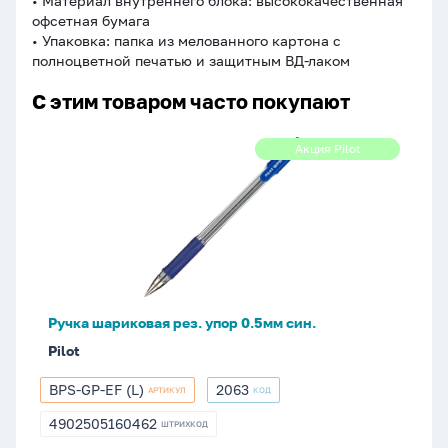
• Материал внутреннего блока: высококачественная
офсетная бумага
• Упаковка: папка из мелованного картона с
полноцветной печатью и защитным ВД-лаком
С этим товаром часто покупают
Ручка
Акция Pilot
Акция
шариковая
Pilot
рез.
упор
0.5мм
син.
Ручка шариковая рез. упор 0.5мм син.
Pilot
BPS-GP-EF (L)
2063
АРТИКУЛ
КОД
BPS-
2063
GP-
4902505160462
ШТРИХКОД
4902505160462
EF