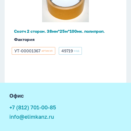
38мм*25м*100мк.
полипроп.
Скотч 2 сторон. 38мм*25м*100мк. полипроп.
Фактория
УТ-00001367
49719
АРТИКУЛ
КОД
УТ-00001367
49719
footer
Офис
+7 (812) 701-00-85
info@elimkanz.ru