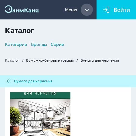
Войти
Меню
Каталог
Список
Категории
Бренды
Серии
навигации
Каталог
Бумажно-беловые товары
Бумага для черчения
Хлебные
крошки
Бумага
Бумага для черчения
для
черчения
Папка
для
черчения
А4
10л.
"Перспектива",
пл.
160