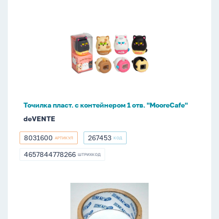
(L)
Точилка
пласт.
с
контейнером
1
отв.
"MooreCafe"
Точилка пласт. с контейнером 1 отв. "MooreCafe"
deVENTE
8031600
267453
АРТИКУЛ
КОД
8031600
267453
4657844778266
ШТРИХКОД
4657844778266
Скотч
2
сторон.