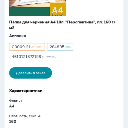
г/
м2
Папка для черчения А4 10л. "Перспектива", пл. 160 г/
м2
Апплика
С0009-21
264805
АРТИКУЛ
КОД
Артикул
Артикул
С0009-
264805
4610121872156
ШТРИХКОД
ШТРИХКОД
21
4610121872156
Добавить в заказ
Характеристики
Формат
А4
Плотность, г/кв.м.
160