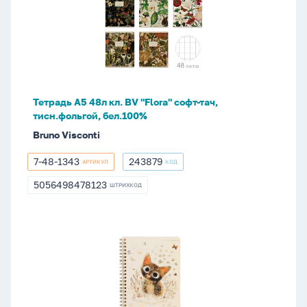
48л
кл.
BV
"Flora"
софт-
тач,
Тетрадь А5 48л кл. BV "Flora" софт-тач,
тисн.фольгой,
тисн.фольгой, бел.100%
бел.100%
Bruno Visconti
7-48-1343
243879
АРТИКУЛ
КОД
7-
243879
48-
5056498478123
ШТРИХКОД
5056498478123
1343
Записная
книжка
А5
60л.
картон,