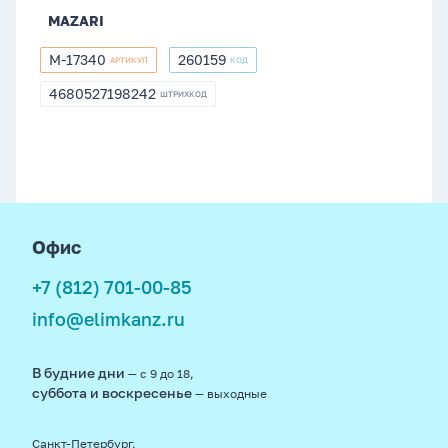
MAZARI
M-17340
260159
АРТИКУЛ
КОД
M-
260159
17340
4680527198242
ШТРИХКОД
4680527198242
footer
Офис
+7 (812) 701-00-85
info@elimkanz.ru
В будние дни
— с 9 до 18,
суббота и воскресенье
— выходные
Санкт-Петербург,