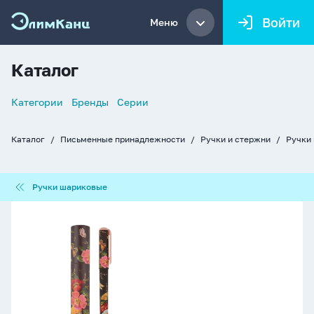
Войти
Меню
Каталог
Список
Категории
Бренды
Серии
навигации
Каталог
Письменные принадлежности
Ручки и стержни
Ручки
Хлебные
крошки
Ручки
Ручки шариковые
шариковые
Ручка
шар.
BV
"DreamWrite.
Fauna.
Бабочки"
синяя,
0,7мм,