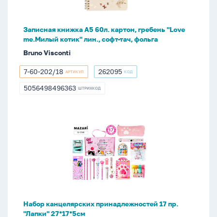
гребень
"Love
me.Милый
Записная книжка А5 60л. картон, гребень "Love
котик"
me.Милый котик" лин., софт-тач, фольга
лин.,
Bruno Visconti
софт-
тач,
7-60-202/18
262095
АРТИКУЛ
КОД
7-
262095
фольга
60-
5056498496363
ШТРИХКОД
5056498496363
202/18
Набор
канцелярских
принадлежностей
17
пр.
"Лапки"
27*17*5см
Набор канцелярских принадлежностей 17 пр.
"Лапки" 27*17*5см