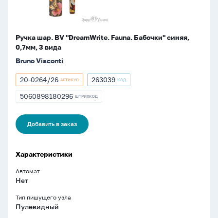
3
вида
Ручка шар. BV "DreamWrite. Fauna. Бабочки" синяя,
0,7мм, 3 вида
Bruno Visconti
20-0264/26
263039
АРТИКУЛ
КОД
Артикул
Артикул
20-
263039
5060898180296
ШТРИХКОД
ШТРИХКОД
0264/26
5060898180296
Добавить в заказ
Характеристики
Автомат
Нет
Тип пишущего узла
Пулевидный