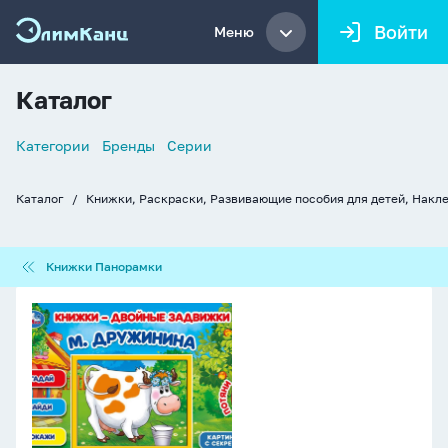
Войти
Меню
Каталог
Список
Категории
Бренды
Серии
навигации
Каталог
Книжки, Раскраски, Развивающие пособия для детей, Накл
Хлебные
крошки
Книжки
Книжки Панорамки
Панорамки
Книжка
с
задвижкой
"Мамы
и
малыши.
М.Дружинина"
21*17см,