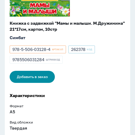
картон,
10стр
Книжка с задвижкой "Мамы и малыши. М.Дружинина"
21*17см, картон, 10стр
Симбат
978-5-506-03128-4
262378
АРТИКУЛ
КОД
Артикул
Артикул
978-
262378
9785506031284
ШТРИХКОД
ШТРИХКОД
5-
9785506031284
506-
03128-
Добавить в заказ
4
Характеристики
Формат
A5
Вид обложки
Твердая