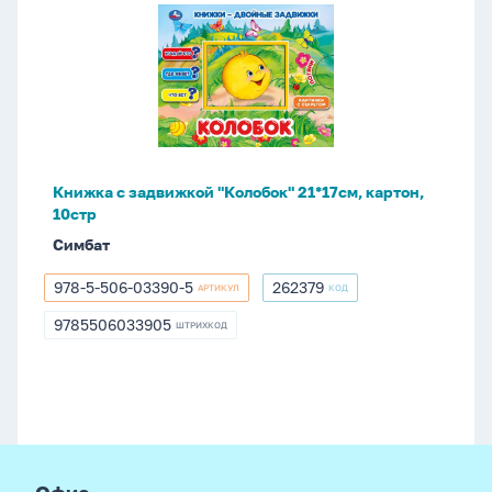
с
задвижкой
"Колобок"
21*17см,
картон,
10стр
Книжка с задвижкой "Колобок" 21*17см, картон,
10стр
Симбат
978-5-506-03390-5
262379
АРТИКУЛ
КОД
978-
262379
5-
9785506033905
ШТРИХКОД
9785506033905
506-
03390-
5
footer