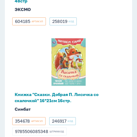
48стр
ЭКСМО
604185
258019
АРТИКУЛ
КОД
604185
258019
Книжка
"Сказки.
Добрая
П.
Лисичка
со
скалочкой"
16*21см
Книжка "Сказки. Добрая П. Лисичка со
16стр.
скалочкой" 16*21см 16стр.
Симбат
354678
246917
АРТИКУЛ
КОД
354678
246917
9785506085348
ШТРИХКОД
9785506085348