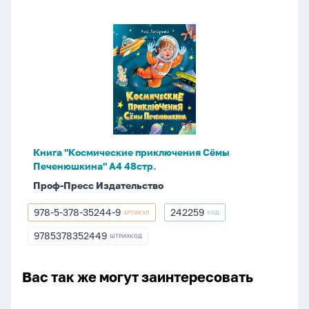
Книга
"Космические
приключения
Сёмы
Печенюшкина"
А4
48стр.
Книга "Космические приключения Сёмы
Печенюшкина" А4 48стр.
Проф-Пресс Издательство
978-5-378-35244-9
242259
АРТИКУЛ
КОД
978-
242259
5-
9785378352449
ШТРИХКОД
9785378352449
378-
35244-
9
Вас так же могут заинтересовать
Книжка