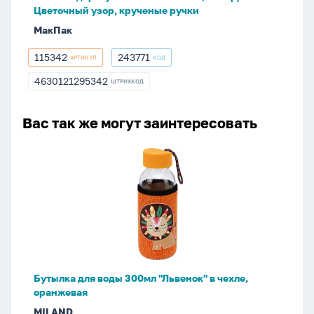
Цветочный
Цветочный узор, крученые ручки
узор,
МакПак
крученые
ручки
115342
243771
АРТИКУЛ
КОД
115342
243771
4630121295342
ШТРИХКОД
4630121295342
Вас так же могут заинтересовать
Бутылка
для
воды
300мл
"Львенок"
в
чехле,
оранжевая
Бутылка для воды 300мл "Львенок" в чехле,
оранжевая
MILAND