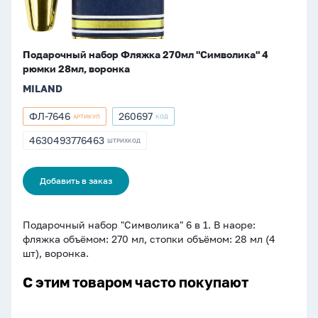
воронка
Подарочный набор Фляжка 270мл "Символика" 4
рюмки 28мл, воронка
MILAND
ФЛ-7646
260697
АРТИКУЛ
КОД
Артикул
Артикул
ФЛ-7646
260697
4630493776463
ШТРИХКОД
ШТРИХКОД
4630493776463
Добавить в заказ
Подарочный набор "Символика" 6 в 1. В наоре:
фляжка объёмом: 270 мл, стопки объёмом: 28 мл (4
шт), воронка.
С этим товаром часто покупают
Лист