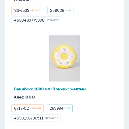
УД-7539
259028
АРТИКУЛ
КОД
УД-7539
259028
4630493775398
ШТРИХКОД
4630493775398
Ланчбокс
1000
мл
"Пончик"
желтый
Ланчбокс 1000 мл "Пончик" желтый
Алеф ООО
6717-02
263994
АРТИКУЛ
КОД
6717-
263994
02
4630196736511
ШТРИХКОД
4630196736511