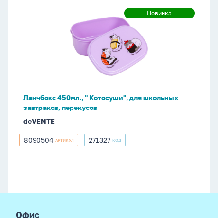
Ланчбокс
Новинка
Новинка
450мл.,
"
Котосуши",
для
школьных
завтраков,
перекусов
Ланчбокс 450мл., " Котосуши", для школьных
завтраков, перекусов
deVENTE
8090504
271327
АРТИКУЛ
КОД
8090504
271327
footer
Офис