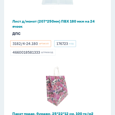
180
мкм
на
Лист д/монет (207*250мм) ПВХ 180 мкм на 24
24
ячеек
ячеек
ДПС
3182/4-24.180
176723
АРТИКУЛ
КОД
3182/4-
176723
24.180
4660018581333
ШТРИХКОД
4660018581333
Пакет
подар.
бумажн.
25*22*12
см,
100
гр/
м2
Пакет подар. бумажн. 25*22*12 см, 100 гр/м2