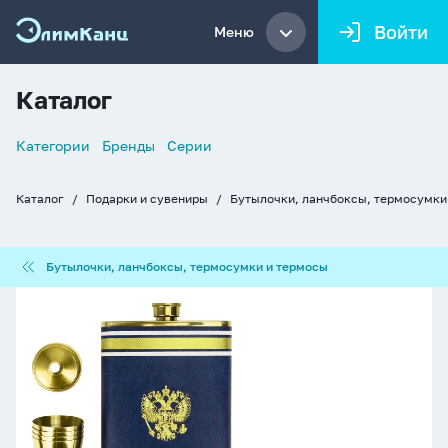
Войти
Меню
Каталог
Список
Категории
Бренды
Серии
навигации
Каталог
Подарки и сувениры
Бутылочки, ланчбоксы, термосумки
Хлебные
крошки
Бутылочки,
Бутылочки, ланчбоксы, термосумки и термосы
ланчбоксы,
термосумки
Подарочный
и
набор
термосы
Фляжка
270мл
"Символика"
4
рюмки
28мл,