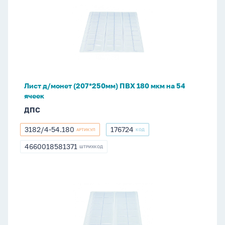
д/
монет
(207*250мм)
ПВХ
180
мкм
на
Лист д/монет (207*250мм) ПВХ 180 мкм на 54
54
ячеек
ячеек
ДПС
3182/4-54.180
176724
АРТИКУЛ
КОД
3182/4-
176724
54.180
4660018581371
ШТРИХКОД
4660018581371
Лист
д/
монет
(207*250мм)
ПВХ