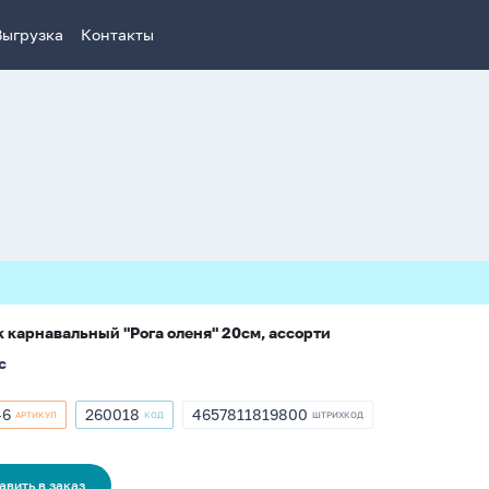
Выгрузка
Контакты
 карнавальный "Рога оленя" 20см, ассорти
с
46
260018
4657811819800
АРТИКУЛ
КОД
ШТРИХКОД
кул
Артикул
ШТРИХКОД
46
260018
4657811819800
авить в заказ