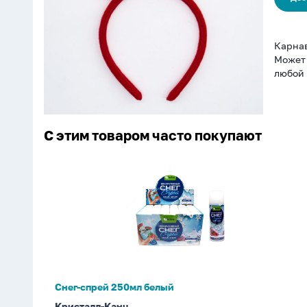
Карнав
Может 
любой 
С этим товаром часто покупают
Снег-
спрей
250мл
белый
Снег-спрей 250мл белый
Кристалл-Канц