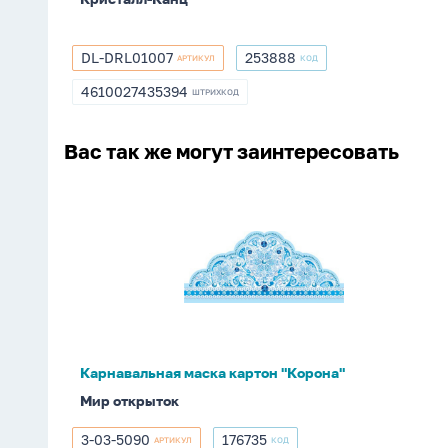
DL-DRL01007
253888
АРТИКУЛ
КОД
DL-
253888
DRL01007
4610027435394
ШТРИХКОД
4610027435394
Вас так же могут заинтересовать
Карнавальная
маска
картон
"Корона"
Карнавальная маска картон "Корона"
Мир открыток
3-03-5090
176735
АРТИКУЛ
КОД