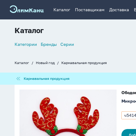
Каталог
Поставщикам
Доставка
Каталог
Список
Категории
Бренды
Серии
навигации
Каталог
Новый год
Карнавальная продукция
Хлебные
крошки
Карнавальная
Карнавальная продукция
продукция
Ободок
Ободок
карнавальный
Микро
"Рога
оленя"
20см,
ч541
Арти
ассорти
ч541
Доб