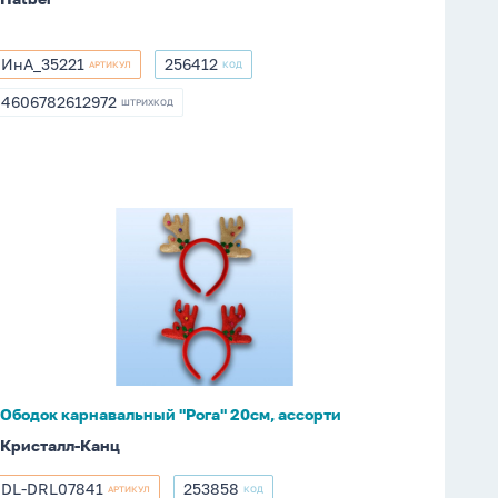
ИнА_35221
256412
АРТИКУЛ
КОД
ИнА_35221
256412
4606782612972
ШТРИХКОД
4606782612972
Ободок
карнавальный
"Рога"
20см,
ассорти
Ободок карнавальный "Рога" 20см, ассорти
Кристалл-Канц
DL-DRL07841
253858
АРТИКУЛ
КОД