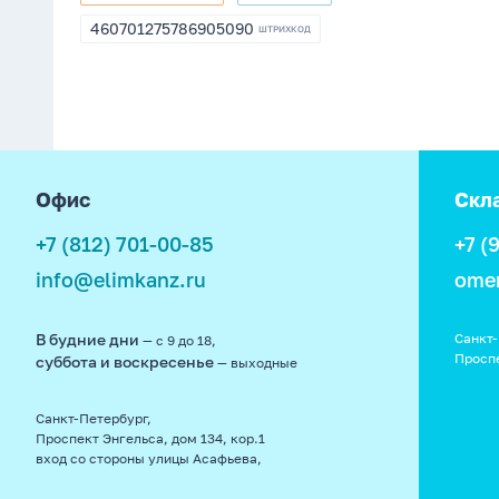
3-
176735
03-
460701275786905090
ШТРИХКОД
460701275786905090
5090
footer
Офис
Скл
+7 (812) 701-00-85
+7 (
info@elimkanz.ru
ome
В будние дни
Санкт-
— с 9 до 18,
Просп
суббота и воскресенье
— выходные
Санкт-Петербург,
Проспект Энгельса, дом 134, кор.1
вход со стороны улицы Асафьева,