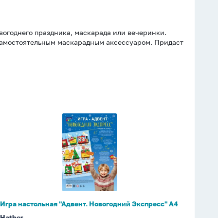
вогоднего праздника, маскарада или вечеринки.
 самостоятельным маскарадным аксессуаром. Придаст
Игра
настольная
"Адвент.
Новогодний
Экспресс"
А4
Игра настольная "Адвент. Новогодний Экспресс" А4
Hatber