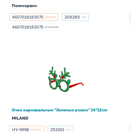
слойная
Полисервис
4607018183075
208289
АРТИКУЛ
КОД
4607018183075
208289
4607018183075
ШТРИХКОД
4607018183075
Очки
карнавальные
"Зеленые
рожки"
14*12см
Очки карнавальные "Зеленые рожки" 14*12см
MILAND
НУ-9998
253261
АРТИКУЛ
КОД