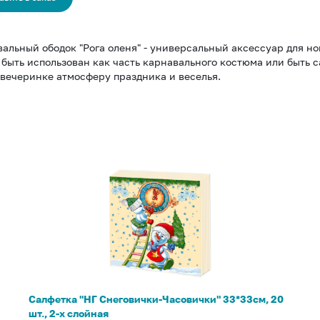
альный ободок "Рога оленя" - универсальный аксессуар для но
быть использован как часть карнавального костюма или быть
вечеринке атмосферу праздника и веселья.
Салфетка
"НГ
Снеговички-
Часовички"
33*33см,
20
шт.,
2-
Салфетка "НГ Снеговички-Часовички" 33*33см, 20
х
шт., 2-х слойная