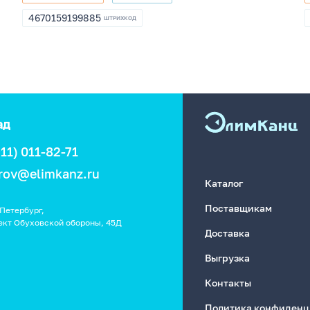
НУ-9998
253261
4670159199885
ШТРИХКОД
4670159199885
ад
911) 011-82-71
rov@elimkanz.ru
Каталог
Поставщикам
Петербург,
ект Обуховской обороны, 45Д
Доставка
Выгрузка
Контакты
Политика конфиденц