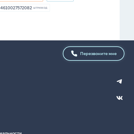
DL-
253858
DRL07841
4610027572082
ШТРИХКОД
4610027572082
Перезвоните мне
иальности