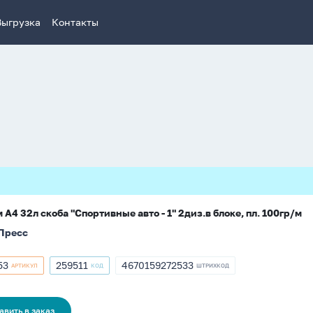
Выгрузка
Контакты
 А4 32л скоба "Спортивные авто - 1" 2диз.в блоке, пл. 100гр/м
Пресс
53
259511
4670159272533
АРТИКУЛ
КОД
ШТРИХКОД
кул
Артикул
ШТРИХКОД
259511
4670159272533
авить в заказ