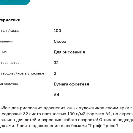
теристики
100
ть, г/кв.м.
Скоба
епления
Для рисования
ение
32
тво листов
2
тво дизайнов в упаковке
Бумага офсетная
ал обложки
A4
ьбом для рисования вдохновит юных художников своим ярким 
 содержит 32 листа плотностью 100 г/м2 формата А4, на скреп
значен для детей и взрослых любого возраста! Отлично подхо
ашами. Ловите вдохновение с альбомами "Проф-Пресс"!