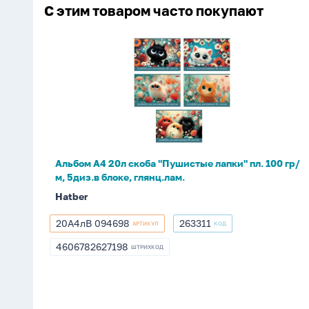
С этим товаром часто покупают
Альбом
А4
20л
скоба
"Пушистые
лапки"
пл.
100
Альбом А4 20л скоба "Пушистые лапки" пл. 100 гр/
гр/
м, 5диз.в блоке, глянц.лам.
м,
Hatber
5диз.в
блоке,
20А4лВ 094698
263311
АРТИКУЛ
КОД
20А4лВ
263311
глянц.лам.
094698
4606782627198
ШТРИХКОД
4606782627198