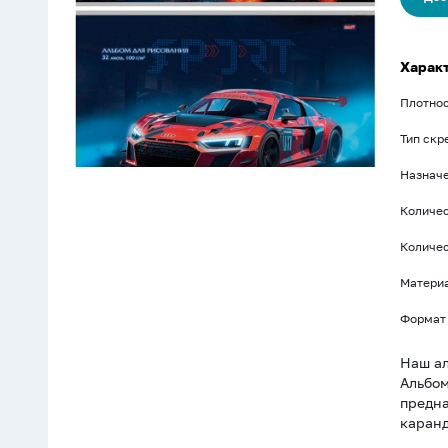
2диз.в
блоке,
пл.
100гр/
Харак
м
Плотнос
Тип скр
Назнач
Количес
Количес
Матери
Формат
Наш ал
Альбом
предна
каранд