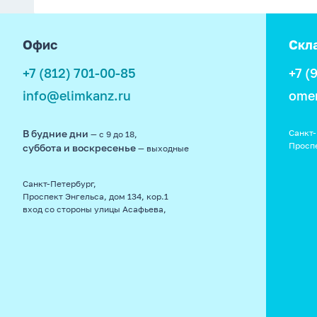
footer
Офис
Скл
+7 (812) 701-00-85
+7 (
info@elimkanz.ru
ome
В будние дни
Санкт-
— с 9 до 18,
Просп
суббота и воскресенье
— выходные
Санкт-Петербург,
Проспект Энгельса, дом 134, кор.1
вход со стороны улицы Асафьева,