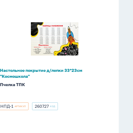
Настольное
покрытие
д/
лепки
33*23см
"Космошкола"
Настольное покрытие д/лепки 33*23см
"Космошкола"
Пчелка ТПК
НПД-1
260727
АРТИКУЛ
КОД
НПД-1
260727