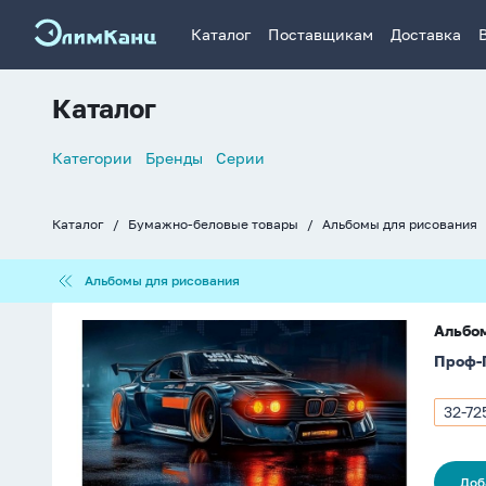
Каталог
Поставщикам
Доставка
Каталог
Список
Категории
Бренды
Серии
навигации
Каталог
Бумажно-беловые товары
Альбомы для рисования
Хлебные
крошки
Альбомы
Альбомы для рисования
для
рисования
Альбом
Альбом
А4
Проф-
32л
скоба
"Спортивные
32-72
Арти
авто
32-
-
7253
1"
Доб