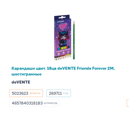
Карандаши
цвет.
18цв
deVENTE
Friends
Forever
2М,
шестигранные
Карандаши цвет. 18цв deVENTE Friends Forever 2М,
шестигранные
deVENTE
5023623
269711
АРТИКУЛ
КОД
5023623
269711
4657840318183
ШТРИХКОД
4657840318183