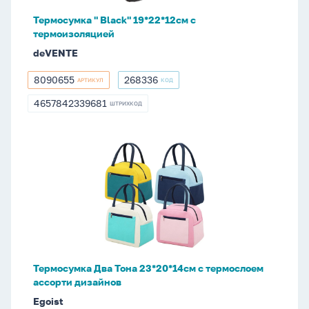
Термосумка " Black" 19*22*12см с
термоизоляцией
deVENTE
8090655
268336
АРТИКУЛ
КОД
8090655
268336
4657842339681
ШТРИХКОД
4657842339681
Термосумка
Два
Тона
23*20*14см
с
термослоем
ассорти
дизайнов
Термосумка Два Тона 23*20*14см с термослоем
ассорти дизайнов
Egoist