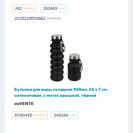
J62
262669
АРТИКУЛ
КОД
J62
262669
2025129553662
ШТРИХКОД
2025129553662
Бутылка
для
воды
складная
500мл,
24
x
7
Бутылка для воды складная 500мл, 24 x 7 см,
см,
силиконовая, с метал.крышкой, чёрная
силиконовая,
deVENTE
с
метал.крышкой,
8090465
246188
АРТИКУЛ
КОД
8090465
246188
чёрная