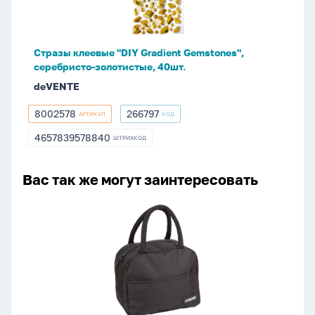
серебристо-
золотистые,
40шт.
Стразы клеевые "DIY Gradient Gemstones",
серебристо-золотистые, 40шт.
deVENTE
8002578
266797
АРТИКУЛ
КОД
8002578
266797
4657839578840
ШТРИХКОД
4657839578840
Вас так же могут заинтересовать
Термосумка
"
Black"
19*22*12см
с
термоизоляцией