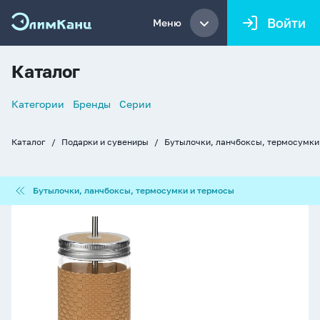
Войти
Меню
Каталог
Список
Категории
Бренды
Серии
навигации
Каталог
Подарки и сувениры
Бутылочки, ланчбоксы, термосумки
Хлебные
крошки
Бутылочки,
Бутылочки, ланчбоксы, термосумки и термосы
ланчбоксы,
термосумки
Стакан
и
с
термосы
трубочкой
410мл
"Стильный
глоток",
охра,
стекло