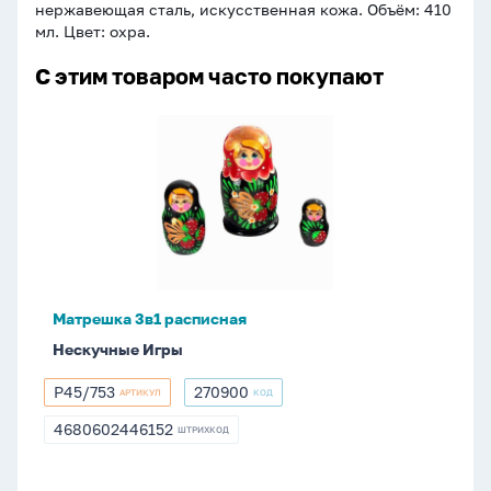
нержавеющая сталь, искусственная кожа. Объём: 410
мл. Цвет: охра.
С этим товаром часто покупают
Матрешка
3в1
расписная
Матрешка 3в1 расписная
Нескучные Игры
Р45/753
270900
АРТИКУЛ
КОД
Р45/753
270900
4680602446152
ШТРИХКОД
4680602446152