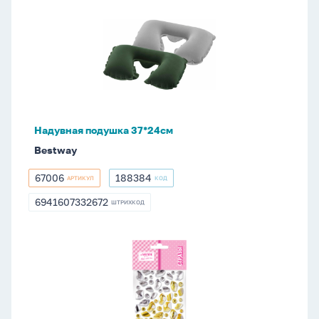
Надувная
подушка
37*24см
Надувная подушка 37*24см
Bestway
67006
188384
АРТИКУЛ
КОД
67006
188384
6941607332672
ШТРИХКОД
6941607332672
Стразы
клеевые
"DIY
Gradient
Gemstones",