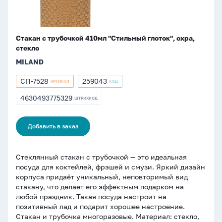
Стакан с трубочкой 410мл "Стильный глоток", охра,
стекло
MILAND
СП-7528
259043
АРТИКУЛ
КОД
Артикул
Артикул
СП-7528
259043
4630493775329
ШТРИХКОД
ШТРИХКОД
4630493775329
Добавить в заказ
Стеклянный стакан с трубочкой — это идеальная
посуда для коктейлей, фрэшей и смузи. Яркий дизайн
корпуса придаёт уникальный, неповторимый вид
стакану, что делает его эффектным подарком на
любой праздник. Такая посуда настроит на
позитивный лад и подарит хорошее настроение.
Стакан и трубочка многоразовые. Материал: стекло,