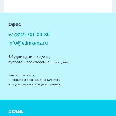
footer
Офис
+7 (812) 701-00-85
info@elimkanz.ru
В будние дни
— с 9 до 18,
суббота и воскресенье
— выходные
Санкт-Петербург,
Проспект Энгельса, дом 134, кор.1
вход со стороны улицы Асафьева,
Склад