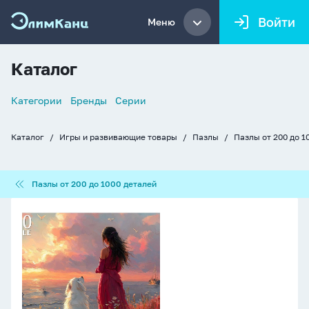
Войти
Меню
Каталог
Список
Категории
Бренды
Серии
навигации
Каталог
Игры и развивающие товары
Пазлы
Пазлы от 200 до 1
Хлебные
крошки
Пазлы
Пазлы от 200 до 1000 деталей
от
200
Пазлы
до
500
1000
элементов
деталей
480*330мм.
"На
закате"