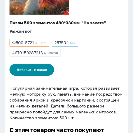
Пазлы 500 элементов 480*330мм. "На закате"
Рыжий кот
Ф500-8721
257504
АРТИКУЛ
КОД
Артикул
Артикул
Ф500-
257504
4670159287216
ШТРИХКОД
ШТРИХКОД
8721
4670159287216
Добавить в заказ
Популярная занимательная игра, которая развивает
мелкую моторику рук, память, внимание посредством
собирания яркой и красочной картинки, состоящей
из мелких деталей. Детали большого размера
прекрасно подойдут для самых маленьких игроков.
Количество элементов: 500 шт.
С этим товаром часто покупают