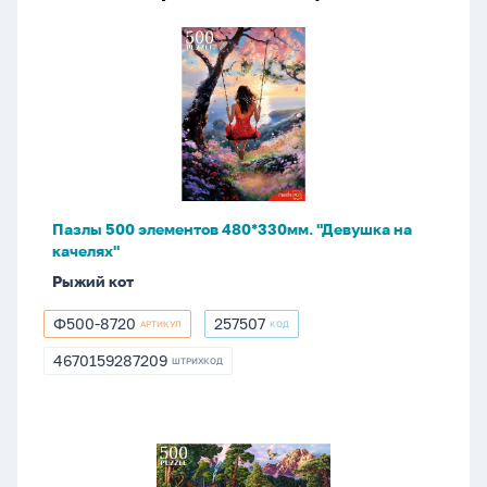
Пазлы
500
элементов
480*330мм.
"Девушка
на
качелях"
Пазлы 500 элементов 480*330мм. "Девушка на
качелях"
Рыжий кот
Ф500-8720
257507
АРТИКУЛ
КОД
Ф500-
257507
8720
4670159287209
ШТРИХКОД
4670159287209
Пазлы
500
элементов