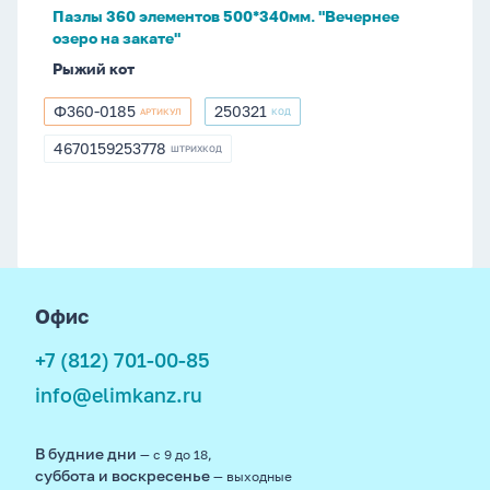
закате"
Пазлы 360 элементов 500*340мм. "Вечернее
озеро на закате"
Рыжий кот
Ф360-0185
250321
АРТИКУЛ
КОД
Ф360-
250321
0185
4670159253778
ШТРИХКОД
4670159253778
footer
Офис
+7 (812) 701-00-85
info@elimkanz.ru
В будние дни
— с 9 до 18,
суббота и воскресенье
— выходные