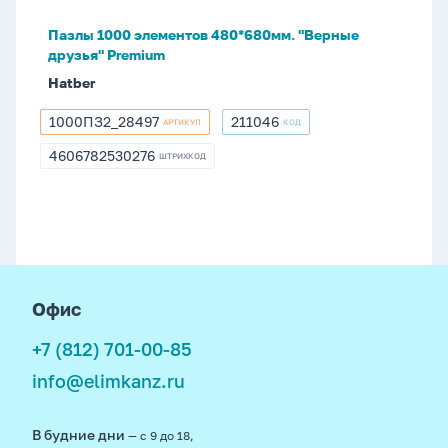
Пазлы 1000 элементов 480*680мм. "Верные
друзья" Premium
Hatber
1000ПЗ2_28497
211046
АРТИКУЛ
КОД
1000ПЗ2_28497
211046
4606782530276
ШТРИХКОД
4606782530276
footer
Офис
+7 (812) 701-00-85
info@elimkanz.ru
В будние дни
— с 9 до 18,