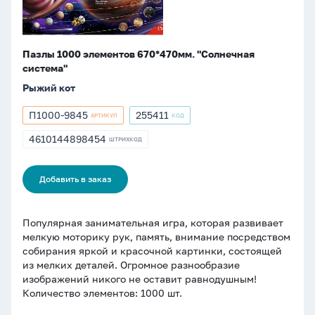
Пазлы 1000 элементов 670*470мм. "Солнечная
система"
Рыжий кот
П1000-9845
255411
АРТИКУЛ
КОД
Артикул
Артикул
П1000-
255411
4610144898454
ШТРИХКОД
ШТРИХКОД
9845
4610144898454
Добавить в заказ
Популярная занимательная игра, которая развивает
мелкую моторику рук, память, внимание посредством
собирания яркой и красочной картинки, состоящей
из мелких деталей. Огромное разнообразие
изображений никого не оставит равнодушным!
Количество элементов: 1000 шт.