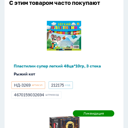
С этим товаром часто покупают
Пластилин
супер
легкий
48цв*10гр,
3
стека
Пластилин супер легкий 48цв*10гр, 3 стека
Рыжий кот
НД-3269
212175
АРТИКУЛ
КОД
НД-3269
212175
4670159032694
ШТРИХКОД
4670159032694
Пазлы
Ликвидация
Ликвидация
1000
элементов