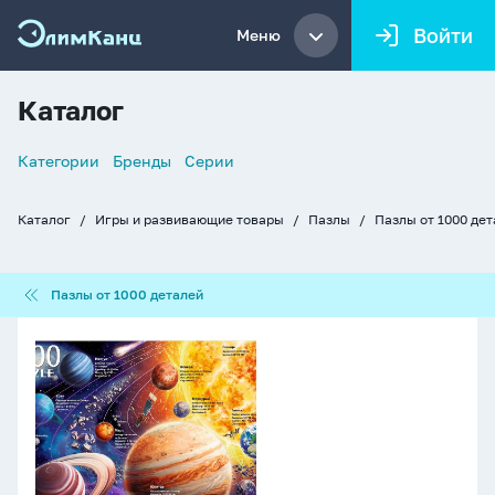
Войти
Меню
Каталог
Список
Категории
Бренды
Серии
навигации
Каталог
Игры и развивающие товары
Пазлы
Пазлы от 1000 де
Хлебные
крошки
Пазлы
Пазлы от 1000 деталей
от
1000
Пазлы
деталей
1000
элементов
670*470мм.
"Солнечная
система"