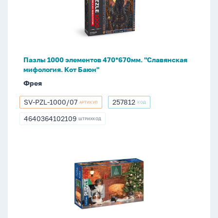
470*670мм.
"Славянская
мифология.
Кот
Баюн"
Пазлы 1000 элементов 470*670мм. "Славянская
мифология. Кот Баюн"
Фрея
SV-PZL-1000/07
257812
АРТИКУЛ
КОД
SV-
257812
PZL-
4640364102109
ШТРИХКОД
4640364102109
1000/07
Пазлы
1000
элементов
480*680мм.
"Верные
друзья"
Premium