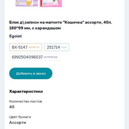
мм,
с
карандашом
Блок д\записи на магните "Кошечка" ассорти, 40л.
180*99 мм, с карандашом
Egoist
BX-5147
251714
АРТИКУЛ
КОД
Артикул
Артикул
BX-
251714
6992504096037
ШТРИХКОД
ШТРИХКОД
5147
6992504096037
Добавить в заказ
Характеристики
Количество листов
40
Цвет бумаги
Ассорти