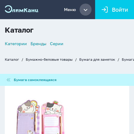
Войти
Меню
Каталог
Список
Категории
Бренды
Серии
навигации
Каталог
Бумажно-беловые товары
Бумага для заметок
Бумаг
Хлебные
крошки
Бумага
Бумага самоклеящаяся
самоклеящаяся
Блок
д\записи
на
магните
"Кошечка"
ассорти,
40л.
180*99