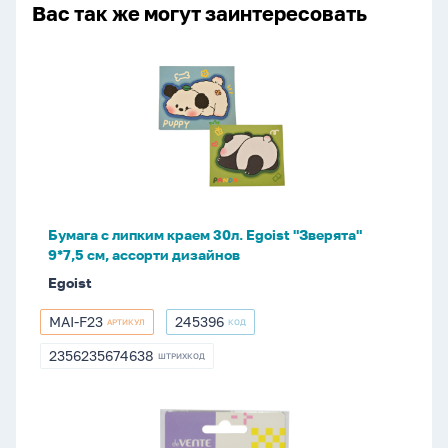
Вас так же могут заинтересовать
Бумага
с
липким
краем
30л.
Egoist
"Зверята"
9*7,5
Бумага с липким краем 30л. Egoist "Зверята"
см,
9*7,5 см, ассорти дизайнов
ассорти
Egoist
дизайнов
MAI-F23
245396
АРТИКУЛ
КОД
MAI-
245396
F23
2356235674638
ШТРИХКОД
2356235674638
Бумага
с