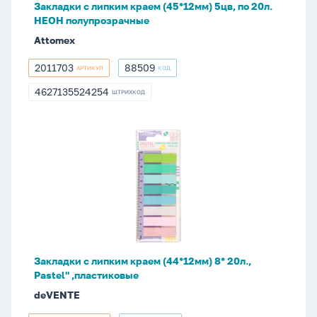
Закладки с липким краем (45*12мм) 5цв, по 20л.
НЕОН
НЕОН полупрозрачные
полупрозрачные
Attomex
2011703
88509
АРТИКУЛ
КОД
2011703
88509
4627135524254
ШТРИХКОД
4627135524254
Закладки
с
липким
краем
(44*12мм)
8*
20л.,
Pastel"
Закладки с липким краем (44*12мм) 8* 20л.,
,пластиковые
Pastel" ,пластиковые
deVENTE