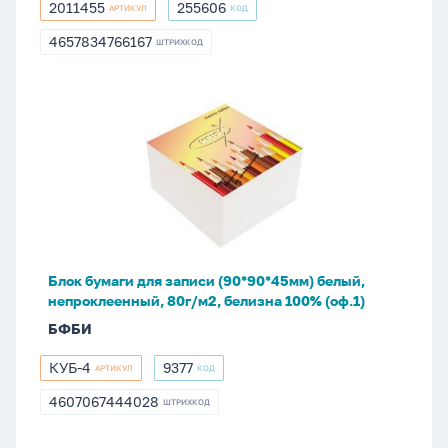
2011455
255606
АРТИКУЛ
КОД
2011455
255606
4657834766167
ШТРИХКОД
4657834766167
Блок
бумаги
для
записи
(90*90*45мм)
белый,
непроклеенный,
80г/
Блок бумаги для записи (90*90*45мм) белый,
м2,
непроклеенный, 80г/м2, белизна 100% (оф.1)
белизна
БФБИ
100%
(оф.1)
КУБ-4
9377
АРТИКУЛ
КОД
КУБ-4
9377
4607067444028
ШТРИХКОД
4607067444028