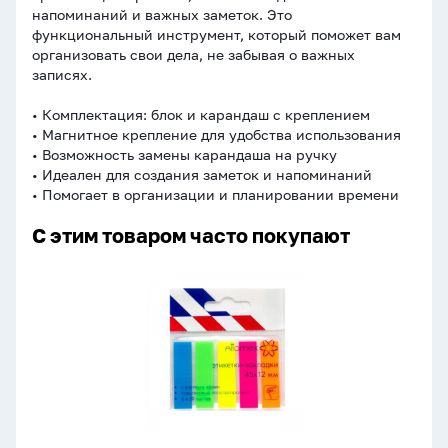
напоминаний и важных заметок. Это
функциональный инструмент, который поможет вам
организовать свои дела, не забывая о важных
записях.
• Комплектация: блок и карандаш с креплением
• Магнитное крепление для удобства использования
• Возможность замены карандаша на ручку
• Идеален для создания заметок и напоминаний
• Помогает в организации и планировании времени
С этим товаром часто покупают
Закладки
с
липким
краем
(45*12мм)
5цв,
по
20л.