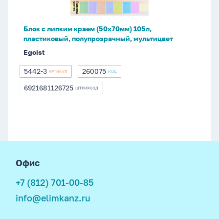
пластиковый,
полупрозрачный,
Блок с липким краем (50х70мм) 105л,
мультицвет
пластиковый, полупрозрачный, мультицвет
Egoist
5442-3
260075
АРТИКУЛ
КОД
5442-
260075
3
6921681126725
ШТРИХКОД
6921681126725
footer
Офис
+7 (812) 701-00-85
info@elimkanz.ru