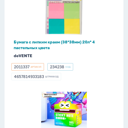
липким
краем
(38*38мм)
20л*
4
пастельных
Бумага с липким краем (38*38мм) 20л* 4
цвета
пастельных цвета
deVENTE
2011337
234238
АРТИКУЛ
КОД
2011337
234238
4657814933183
ШТРИХКОД
4657814933183
Блок
с
липким
краем
(50х70мм)
105л,