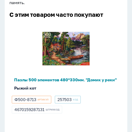
память.
С этим товаром часто покупают
Пазлы
500
элементов
480*330мм.
"Домик
у
реки"
Пазлы 500 элементов 480*330мм. "Домик у реки"
Рыжий кот
Ф500-8713
257503
АРТИКУЛ
КОД
Ф500-
257503
8713
4670159287131
ШТРИХКОД
4670159287131
Напалечник