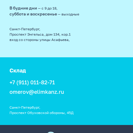
В будние дни
— с 9 до 18,
суббота и воскресенье
— выходные
Санкт-Петербург,
Проспект Энгельса, дом 134, кор.1
вход со стороны улицы Асафьева,
Склад
+7 (911) 011-82-71
omerov@elimkanz.ru
Санкт-Петербург,
Проспект Обуховской обороны, 45Д