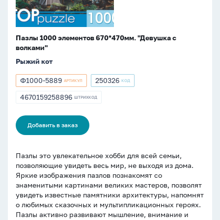
Пазлы 1000 элементов 670*470мм. "Девушка с
волками"
Рыжий кот
Ф1000-5889
250326
АРТИКУЛ
КОД
Артикул
Артикул
Ф1000-
250326
4670159258896
ШТРИХКОД
ШТРИХКОД
5889
4670159258896
Добавить в заказ
Пазлы это увлекательное хобби для всей семьи,
позволяющие увидеть весь мир, не выходя из дома.
Яркие изображения пазлов познакомят со
знаменитыми картинами великих мастеров, позволят
увидеть известные памятники архитектуры, напомнят
о любимых сказочных и мультипликационных героях.
Пазлы активно развивают мышление, внимание и