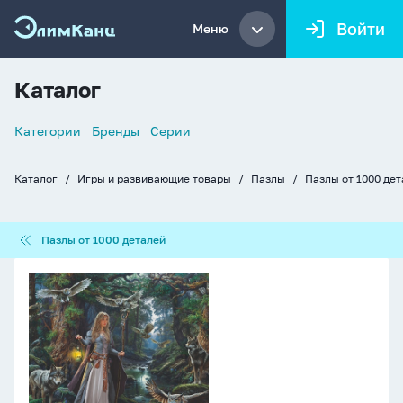
Войти
Меню
Каталог
Список
Категории
Бренды
Серии
навигации
Каталог
Игры и развивающие товары
Пазлы
Пазлы от 1000 де
Хлебные
крошки
Пазлы
Пазлы от 1000 деталей
от
1000
Пазлы
деталей
1000
элементов
670*470мм.
"Девушка
с
волками"