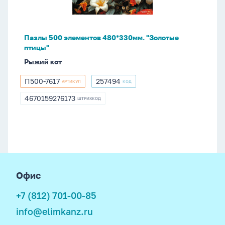
птицы"
Пазлы 500 элементов 480*330мм. "Золотые
птицы"
Рыжий кот
П500-7617
257494
АРТИКУЛ
КОД
П500-
257494
7617
4670159276173
ШТРИХКОД
4670159276173
footer
Офис
+7 (812) 701-00-85
info@elimkanz.ru