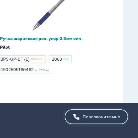
упор
0.5мм
син.
Ручка шариковая рез. упор 0.5мм син.
Pilot
BPS-GP-EF (L)
2063
АРТИКУЛ
КОД
BPS-
2063
GP-
4902505160462
ШТРИХКОД
4902505160462
EF
(L)
Перезвоните мне