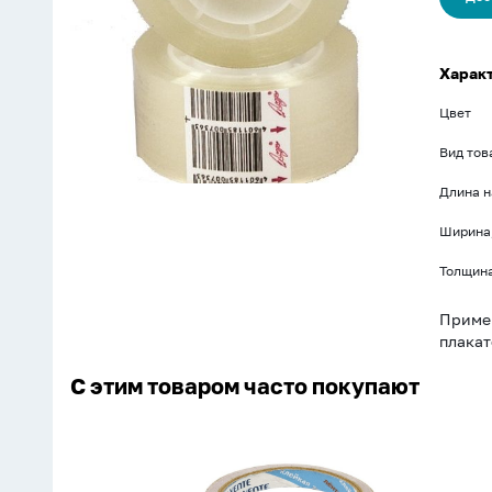
Харак
Цвет
Вид тов
Длина н
Ширина
Толщина
Примен
плакат
С этим товаром часто покупают
Скотч
2
сторон.