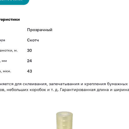
теристики
Прозрачный
Скотч
ара
30
амотки, м.
24
, мм
43
, мкм.
яется для склеивания, запечатывания и крепления бумажных 
ов, небольших коробок и т. д. Гарантированная длина и ширина
Скотч
15мм*33м,
прозрачный