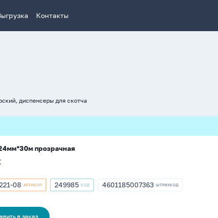
Выгрузка
Контакты
рский, диспенсеры для скотча
 24мм*30м прозрачная
К
221-08
249985
4601185007363
АРТИКУЛ
КОД
ШТРИХКОД
кул
Артикул
ШТРИХКОД
249985
4601185007363
авить в заказ