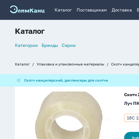
Каталог
Поставщикам
Доставка
Каталог
Список
Категории
Бренды
Серии
навигации
Каталог
Упаковка и упаковочные материалы
Скотч канцеля
Хлебные
крошки
Скотч
Скотч канцелярский, диспенсеры для скотча
канцелярский,
диспенсеры
Скотч
для
Скотч
24мм*30м
скотча
Луч П
прозрачная
18С 1
Арти
18С
1221-
08
Доб