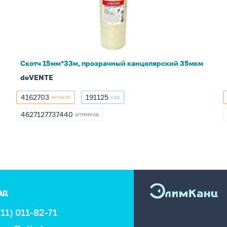
канцелярский
35мкм
Скотч 15мм*33м, прозрачный канцелярский 35мкм
deVENTE
4162703
191125
АРТИКУЛ
КОД
4162703
191125
4627127737440
ШТРИХКОД
4627127737440
ад
911) 011-82-71