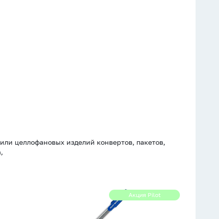
или целлофановых изделий конвертов, пакетов,
,
Ручка
Акция Pilot
Акция
шариковая
Pilot
рез.