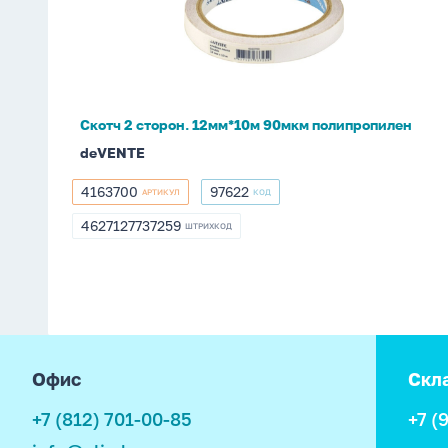
12мм*10м
90мкм
полипропилен
Скотч 2 сторон. 12мм*10м 90мкм полипропилен
deVENTE
4163700
97622
АРТИКУЛ
КОД
4163700
97622
4627127737259
ШТРИХКОД
4627127737259
footer
Офис
Скл
+7 (812) 701-00-85
+7 (