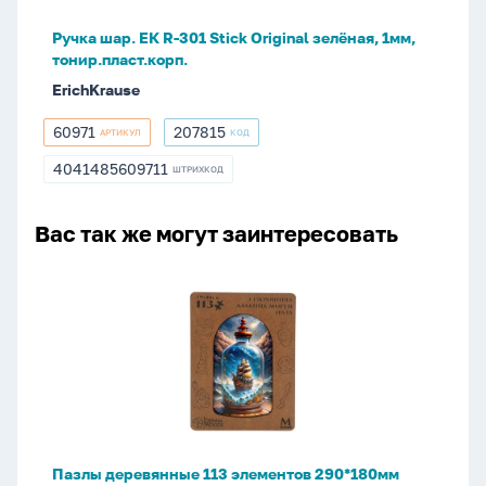
зелёная,
Ручка шар. ЕК R-301 Stick Original зелёная, 1мм,
1мм,
тонир.пласт.корп.
тонир.пласт.корп.
ErichKrause
60971
207815
АРТИКУЛ
КОД
60971
207815
4041485609711
ШТРИХКОД
4041485609711
Вас так же могут заинтересовать
Пазлы
деревянные
113
элементов
290*180мм
"Сокровщиа
дальних
морей"
Пазлы деревянные 113 элементов 290*180мм