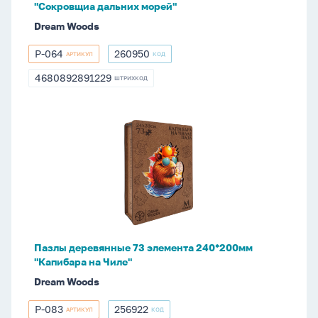
"Сокровщиа дальних морей"
Dream Woods
P-064
260950
АРТИКУЛ
КОД
P-
260950
064
4680892891229
ШТРИХКОД
4680892891229
Пазлы
деревянные
73
элемента
240*200мм
"Капибара
на
Чиле"
Пазлы деревянные 73 элемента 240*200мм
"Капибара на Чиле"
Dream Woods
P-083
256922
АРТИКУЛ
КОД
P-
256922