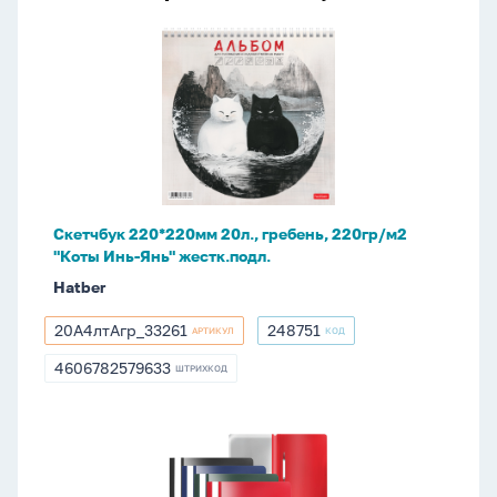
Скетчбук
220*220мм
20л.,
гребень,
220гр/
м2
"Коты
Инь-
Скетчбук 220*220мм 20л., гребень, 220гр/м2
Янь"
"Коты Инь-Янь" жестк.подл.
жестк.подл.
Hatber
20А4лтAгр_33261
248751
АРТИКУЛ
КОД
20А4лтAгр_33261
248751
4606782579633
ШТРИХКОД
4606782579633
Скоросшив.
пласт.
прозр.