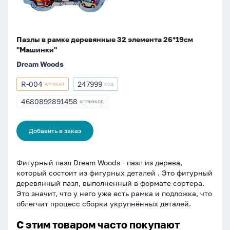
Пазлы в рамке деревянные 32 элемента 26*19см
"Машинки"
Dream Woods
R-004
247999
АРТИКУЛ
КОД
Артикул
Артикул
R-
247999
4680892891458
ШТРИХКОД
ШТРИХКОД
004
4680892891458
Добавить в заказ
Фигурный пазл Dream Woods - пазл из дерева,
который состоит из фигурных деталей . Это фигурный
деревянный пазл, выполненный в формате сортера.
Это значит, что у него уже есть рамка и подложка, что
облегчит процесс сборки укрупнённых деталей.
С этим товаром часто покупают