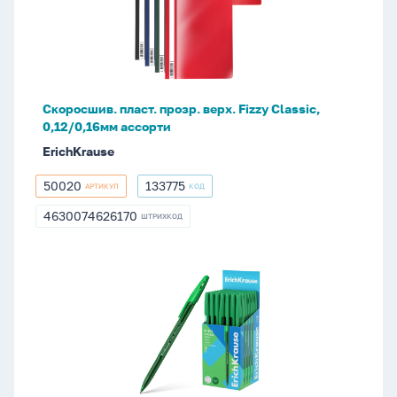
верх.
Fizzy
Classic,
0,12/0,16мм
ассорти
Скоросшив. пласт. прозр. верх. Fizzy Classic,
0,12/0,16мм ассорти
ErichKrause
50020
133775
АРТИКУЛ
КОД
50020
133775
4630074626170
ШТРИХКОД
4630074626170
Ручка
шар.
ЕК
R-
301
Stick
Original