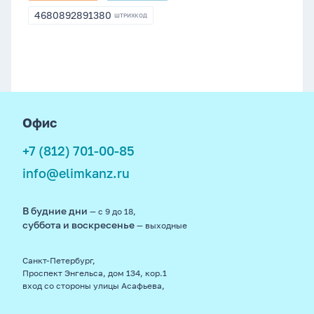
083
4680892891380
ШТРИХКОД
4680892891380
footer
Офис
+7 (812) 701-00-85
info@elimkanz.ru
В будние дни
— с 9 до 18,
суббота и воскресенье
— выходные
Санкт-Петербург,
Проспект Энгельса, дом 134, кор.1
вход со стороны улицы Асафьева,