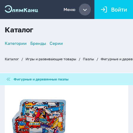
Войти
Меню
Каталог
Список
Категории
Бренды
Серии
навигации
Каталог
Игры и развивающие товары
Пазлы
Фигурные и дере
Хлебные
крошки
Фигурные
Фигурные и деревянные пазлы
и
деревянные
Пазлы
пазлы
в
рамке
деревянные
32
элемента
26*19см
"Машинки"