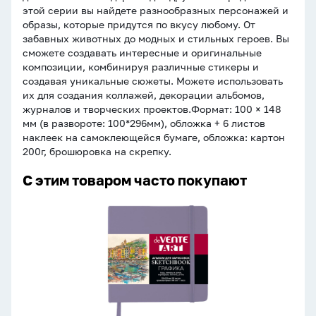
этой серии вы найдете разнообразных персонажей и
образы, которые придутся по вкусу любому. От
забавных животных до модных и стильных героев. Вы
сможете создавать интересные и оригинальные
композиции, комбинируя различные стикеры и
создавая уникальные сюжеты. Можете использовать
их для создания коллажей, декорации альбомов,
журналов и творческих проектов.Формат: 100 × 148
мм (в развороте: 100*296мм), обложка + 6 листов
наклеек на самоклеющейся бумаге, обложка: картон
200г, брошюровка на скрепку.
С этим товаром часто покупают
Скетчбук
120*120мм
80л.,
140гр/
м2,
"ART",
кремовая