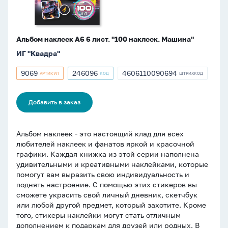
Альбом наклеек А6 6 лист. "100 наклеек. Машина"
ИГ "Квадра"
9069
246096
4606110090694
АРТИКУЛ
КОД
ШТРИХКОД
Артикул
Артикул
ШТРИХКОД
9069
246096
4606110090694
Добавить в заказ
Альбом наклеек - это настоящий клад для всех
любителей наклеек и фанатов яркой и красочной
графики. Каждая книжка из этой серии наполнена
удивительными и креативными наклейками, которые
помогут вам выразить свою индивидуальность и
поднять настроение. С помощью этих стикеров вы
сможете украсить свой личный дневник, скетчбук
или любой другой предмет, который захотите. Кроме
того, стикеры наклейки могут стать отличным
дополнением к подаркам для друзей или родных. В