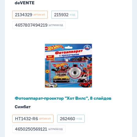
deVENTE
тв.обл
к/
2134329
215932
АРТИКУЛ
КОД
2134329
215932
з
4657807494219
ШТРИХКОД
4657807494219
Фотоаппарат-
проектор
"Хот
Вилс",
8
слайдов
Фотоаппарат-проектор "Хот Вилс", 8 слайдов
Симбат
HT1432-R6
262460
АРТИКУЛ
КОД
HT1432-
262460
R6
4650250569121
ШТРИХКОД
4650250569121