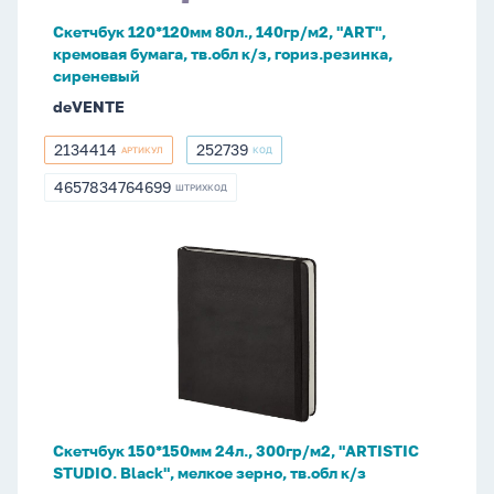
бумага,
Скетчбук 120*120мм 80л., 140гр/м2, "ART",
тв.обл
кремовая бумага, тв.обл к/з, гориз.резинка,
к/
сиреневый
з,
deVENTE
гориз.резинка,
сиреневый
2134414
252739
АРТИКУЛ
КОД
2134414
252739
4657834764699
ШТРИХКОД
4657834764699
Скетчбук
150*150мм
24л.,
300гр/
м2,
"ARTISTIC
STUDIO.
Black",
Скетчбук 150*150мм 24л., 300гр/м2, "ARTISTIC
мелкое
STUDIO. Black", мелкое зерно, тв.обл к/з
зерно,