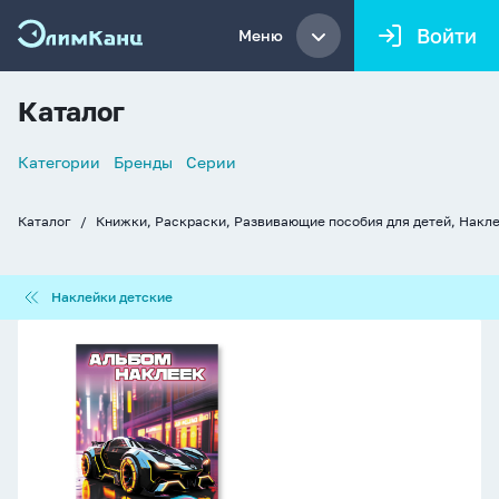
Войти
Меню
Каталог
Список
Категории
Бренды
Серии
навигации
Каталог
Книжки, Раскраски, Развивающие пособия для детей, Накл
Хлебные
крошки
Наклейки
Наклейки детские
детские
Альбом
наклеек
А6
6
лист.
"100
наклеек.
Машина"