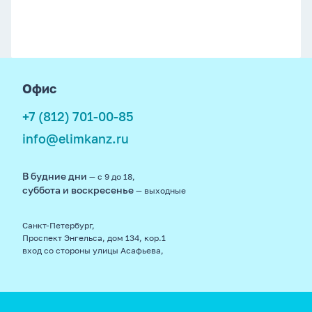
footer
Офис
+7 (812) 701-00-85
info@elimkanz.ru
В будние дни
— с 9 до 18,
суббота и воскресенье
— выходные
Санкт-Петербург,
Проспект Энгельса, дом 134, кор.1
вход со стороны улицы Асафьева,