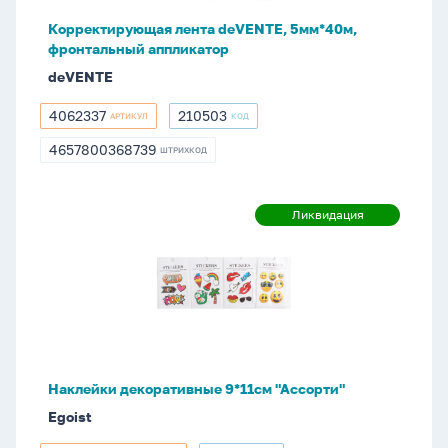
Корректирующая лента deVENTE, 5мм*40м,
фронтальный аппликатор
deVENTE
4062337
210503
АРТИКУЛ
КОД
4062337
210503
4657800368739
ШТРИХКОД
4657800368739
Наклейки
Ликвидация
Ликвидация
декоративные
9*11см
"Ассорти"
Наклейки декоративные 9*11см "Ассорти"
Egoist