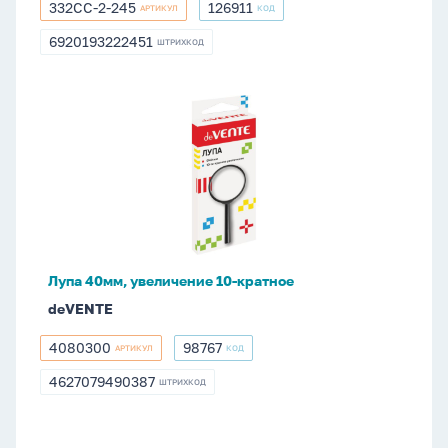
332CC-2-245
126911
АРТИКУЛ
КОД
332CC-
126911
2-
6920193222451
ШТРИХКОД
6920193222451
245
Лупа
40мм,
увеличение
10-
кратное
Лупа 40мм, увеличение 10-кратное
deVENTE
4080300
98767
АРТИКУЛ
КОД
4080300
98767
4627079490387
ШТРИХКОД
4627079490387