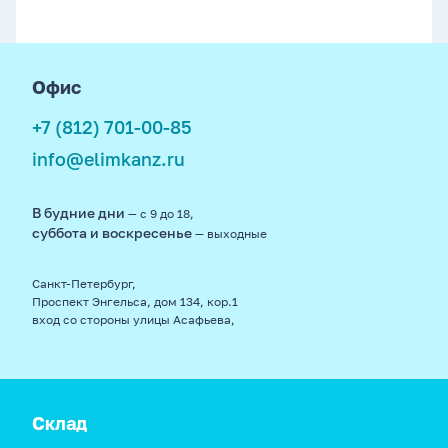
footer
Офис
+7 (812) 701-00-85
info@elimkanz.ru
В будние дни
— с 9 до 18,
суббота и воскресенье
— выходные
Санкт-Петербург,
Проспект Энгельса, дом 134, кор.1
вход со стороны улицы Асафьева,
Склад