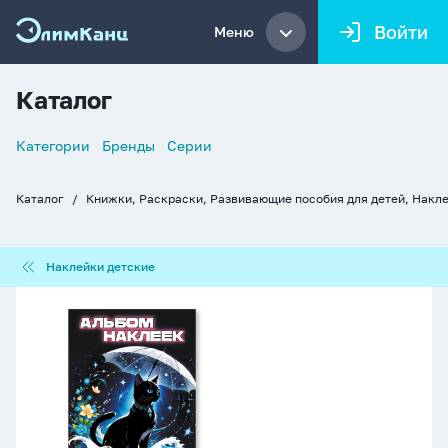
Войти
Меню
Каталог
Список
Категории
Бренды
Серии
навигации
Каталог
Книжки, Раскраски, Развивающие пособия для детей, Накл
Хлебные
крошки
Наклейки
Наклейки детские
детские
Альбом
наклеек
А6
6
лист.
"100
наклеек.
Котики"