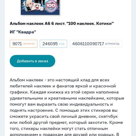
Альбом наклеек А6 6 лист. "100 наклеек. Котики"
ИГ "Квадра"
9071
246095
4606110090717
АРТИКУЛ
КОД
ШТРИХКОД
Артикул
Артикул
ШТРИХКОД
9071
246095
4606110090717
Добавить в заказ
Альбом наклеек - это настоящий клад для всех
любителей наклеек и фанатов яркой и красочной
графики. Каждая книжка из этой серии наполнена
удивительными и креативными наклейками, которые
помогут вам выразить свою индивидуальность и
поднять настроение. С помощью этих стикеров вы
сможете украсить свой личный дневник, скетчбук
или любой другой предмет, который захотите. Кроме
того, стикеры наклейки могут стать отличным
дополнением к подаркам для друзей или родных. В