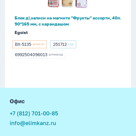
40л.
90*165
Блок д\записи на магните "Фрукты" ассорти, 40л.
мм,
90*165 мм, с карандашом
с
Egoist
карандашом
BX-5135
251712
АРТИКУЛ
КОД
BX-
251712
5135
6992504096013
ШТРИХКОД
6992504096013
footer
Офис
+7 (812) 701-00-85
info@elimkanz.ru