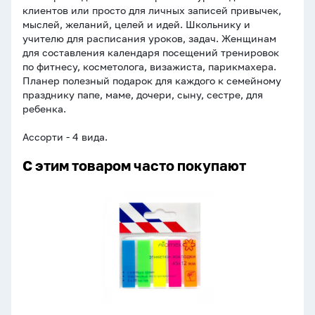
клиентов или просто для личных записей привычек,
мыслей, желаний, целей и идей. Школьнику и
учителю для расписания уроков, задач. Женщинам
для составления календаря посещений тренировок
по фитнесу, косметолога, визажиста, парикмахера.
Планер полезный подарок для каждого к семейному
празднику папе, маме, дочери, сыну, сестре, для
ребенка.
Ассорти - 4 вида.
С этим товаром часто покупают
Закладки
с
липким
краем
(45*12мм)
5цв,
по
20л.