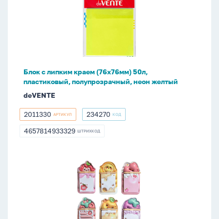
липким
краем
(76х76мм)
50л,
пластиковый,
полупрозрачный,
Блок с липким краем (76х76мм) 50л,
неон
пластиковый, полупрозрачный, неон желтый
желтый
deVENTE
2011330
234270
АРТИКУЛ
КОД
2011330
234270
4657814933329
ШТРИХКОД
4657814933329
Блок
д\записи
на
магните
"Фрукты"
ассорти,