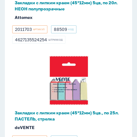
Закладки с липким краем (45*12мм) 5цв, по 20л.
НЕОН
НЕОН полупрозрачные
полупрозрачные
Attomex
2011703
88509
АРТИКУЛ
КОД
2011703
88509
4627135524254
ШТРИХКОД
4627135524254
Закладки
с
липким
краем
(45*12мм)
5цв.,
по
25л.
Закладки с липким краем (45*12мм) 5цв., по 25л.
ПАСТЕЛЬ,
ПАСТЕЛЬ, стрелка
стрелка
deVENTE