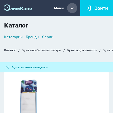
Войти
Меню
Каталог
Список
Категории
Бренды
Серии
навигации
Каталог
Бумажно-беловые товары
Бумага для заметок
Бумаг
Хлебные
крошки
Бумага
Бумага самоклеящаяся
самоклеящаяся
Блок
д\записи
на
магните
(100*270мм)
ассорти,
40л.,
с