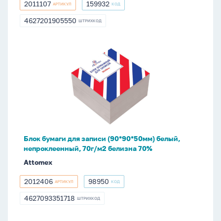
2011107
159932
АРТИКУЛ
КОД
2011107
159932
4627201905550
ШТРИХКОД
4627201905550
Блок
бумаги
для
записи
(90*90*50мм)
белый,
непроклеенный,
70г/
Блок бумаги для записи (90*90*50мм) белый,
м2
непроклеенный, 70г/м2 белизна 70%
белизна
Attomex
70%
2012406
98950
АРТИКУЛ
КОД
2012406
98950
4627093351718
ШТРИХКОД
4627093351718