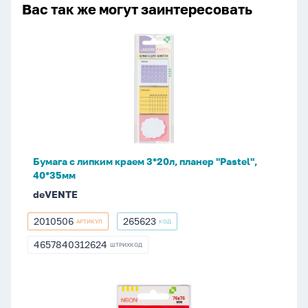
Вас так же могут заинтересовать
Бумага
с
липким
краем
3*20л,
планер
"Pastel",
40*35мм
Бумага с липким краем 3*20л, планер "Pastel",
40*35мм
deVENTE
2010506
265623
АРТИКУЛ
КОД
2010506
265623
4657840312624
ШТРИХКОД
4657840312624
Блок
с