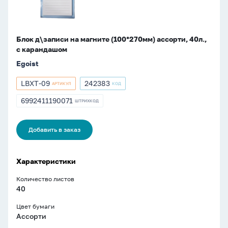
карандашом
Блок д\записи на магните (100*270мм) ассорти, 40л.,
с карандашом
Egoist
LBXT-09
242383
АРТИКУЛ
КОД
Артикул
Артикул
LBXT-
242383
6992411190071
ШТРИХКОД
ШТРИХКОД
09
6992411190071
Добавить в заказ
Характеристики
Количество листов
40
Цвет бумаги
Ассорти