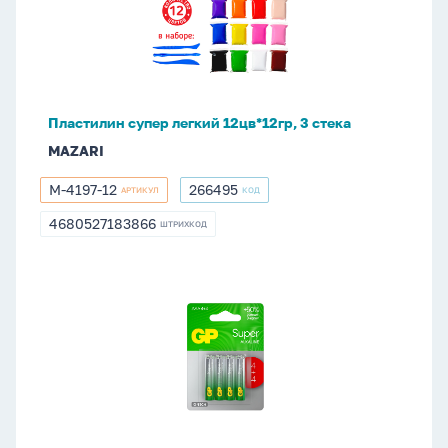
12цв*12гр,
3
стека
Пластилин супер легкий 12цв*12гр, 3 стека
MAZARI
M-4197-12
266495
АРТИКУЛ
КОД
M-
266495
4197-
4680527183866
ШТРИХКОД
4680527183866
12
Батарейка
LR-
06
(ААА)
GP
Super
Alkaline,