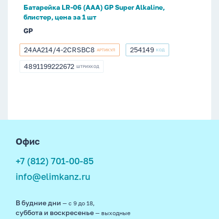
блистер,
Батарейка LR-06 (ААА) GP Super Alkaline,
цена
блистер, цена за 1 шт
за
GP
1
шт
24AA214/4-2CRSBC8
254149
АРТИКУЛ
КОД
24AA214/4-
254149
2CRSBC8
4891199222672
ШТРИХКОД
4891199222672
footer
Офис
+7 (812) 701-00-85
info@elimkanz.ru
В будние дни
— с 9 до 18,
суббота и воскресенье
— выходные