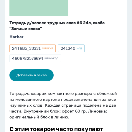
"Запиши
слова"
Тетрадь д/записи трудных слов А6 24л, скоба
"Запиши слова"
Hatber
24Т6В5_33331
241340
АРТИКУЛ
КОД
Артикул
Артикул
24Т6В5_33331
241340
4606782576694
ШТРИХКОД
ШТРИХКОД
4606782576694
Добавить в заказ
Тетрадь-словарик компактного размера с обложкой
из мелованного картона предназначена для записи
изученных слов. Каждая страница поделена на две
части. Внутренний блок: офсет 60 гр. Линовка:
оригинальный блок в линию.
С этим товаром часто покупают