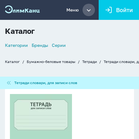
Войти
Меню
Каталог
Список
Категории
Бренды
Серии
навигации
Каталог
Бумажно-беловые товары
Тетради
Тетради словари, д
Хлебные
крошки
Тетради
Тетради словари, для записи слов
словари,
для
Тетрадь
записи
д/
слов
записи
трудных
слов
А6
24л,
скоба