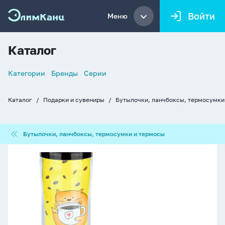
Войти
Меню
Каталог
Список
Категории
Бренды
Серии
навигации
Каталог
Подарки и сувениры
Бутылочки, ланчбоксы, термосумки
Хлебные
крошки
Бутылочки,
Бутылочки, ланчбоксы, термосумки и термосы
ланчбоксы,
термосумки
Термокружка
и
350мл
термосы
"Кофекот"