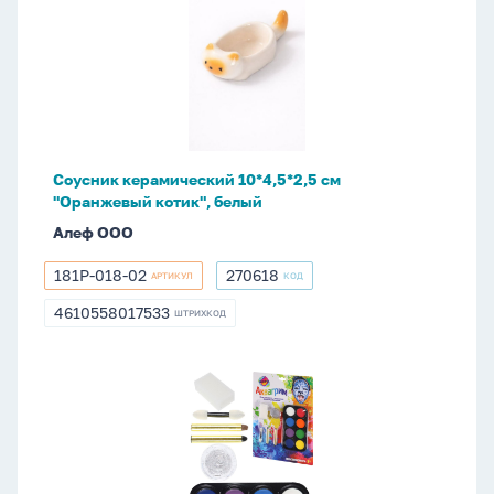
керамический
10*4,5*2,5
см
"Оранжевый
котик",
белый
Соусник керамический 10*4,5*2,5 см
"Оранжевый котик", белый
Алеф ООО
181P-018-02
270618
АРТИКУЛ
КОД
181P-
270618
018-
4610558017533
ШТРИХКОД
4610558017533
02
Набор
для
грима
8цв.
краски,