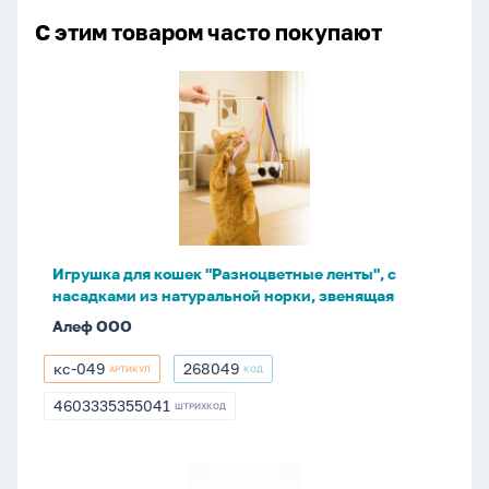
С этим товаром часто покупают
Игрушка
для
кошек
"Разноцветные
ленты",
с
насадками
из
Игрушка для кошек "Разноцветные ленты", с
натуральной
насадками из натуральной норки, звенящая
норки,
Алеф ООО
звенящая
кс-049
268049
АРТИКУЛ
КОД
кс-049
268049
4603335355041
ШТРИХКОД
4603335355041
Соусник