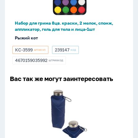
2
мелок,
спонж,
Набор для грима 8цв. краски, 2 мелок, спонж,
аппликатор,
аппликатор, гель для тела и лица-1шт
гель
Рыжий кот
для
тела
КС-3599
239147
АРТИКУЛ
КОД
КС-3599
239147
и
4670159035992
лица-1шт
ШТРИХКОД
4670159035992
Вас так же могут заинтересовать
Бутылка
для
воды
складная
700мл,
22
x