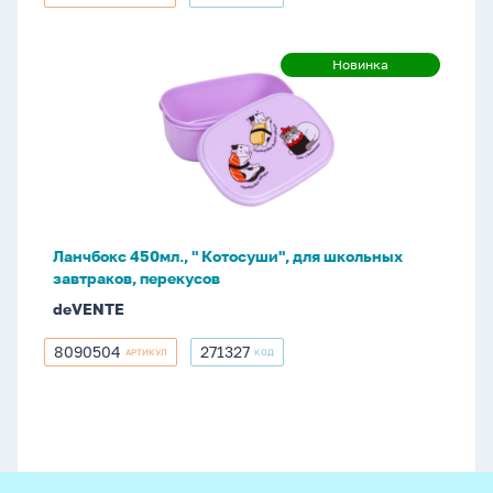
8090503
271326
Ланчбокс
Новинка
Новинка
450мл.,
"
Котосуши",
для
школьных
завтраков,
перекусов
Ланчбокс 450мл., " Котосуши", для школьных
завтраков, перекусов
deVENTE
8090504
271327
АРТИКУЛ
КОД
8090504
271327
footer