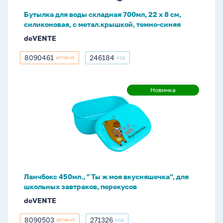
8
Бутылка для воды складная 700мл, 22 x 8 см,
см,
силиконовая, с метал.крышкой, темно-синяя
силиконовая,
deVENTE
с
метал.крышкой,
8090461
246184
АРТИКУЛ
КОД
8090461
246184
темно-
синяя
Ланчбокс
Новинка
Новинка
450мл.,
"
Ты
ж
моя
вкусняшечка",
для
Ланчбокс 450мл., " Ты ж моя вкусняшечка", для
школьных
школьных завтраков, перекусов
завтраков,
deVENTE
перекусов
8090503
271326
АРТИКУЛ
КОД