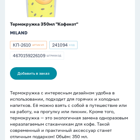
Термокружка 350мл "Кофекот"
MILAND
КП-2610
241094
АРТИКУЛ
КОД
Артикул
Артикул
КП-2610
241094
4670159226109
ШТРИХКОД
ШТРИХКОД
4670159226109
Добавить в заказ
Термокружка с интересным дизайном удобна в
использовании, подходит для горячих и холодных
напитков. Её можно взять с собой в путешествие или
на работу, на прогулку или пикник. Кроме того,
термокружка — это экологичная замена одноразовым
неразлагаемым стаканчикам для кофе. Такой
современный и практичный аксессуар станет
отличным подарком! Объём: 350 мл.