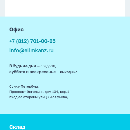
footer
Офис
+7 (812) 701-00-85
info@elimkanz.ru
В будние дни
— с 9 до 18,
суббота и воскресенье
— выходные
Санкт-Петербург,
Проспект Энгельса, дом 134, кор.1
вход со стороны улицы Асафьева,
Склад