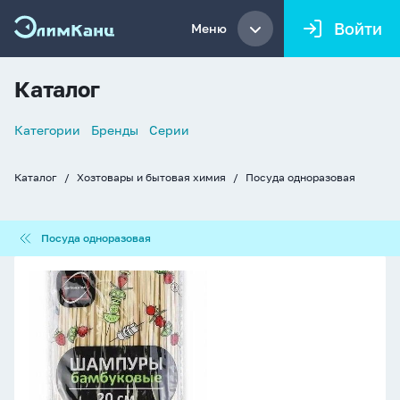
Войти
Меню
Каталог
Список
Категории
Бренды
Серии
навигации
Каталог
Хозтовары и бытовая химия
Посуда одноразовая
Хлебные
крошки
Посуда
Посуда одноразовая
одноразовая
Шпажки-
шампуры
бамбуковые
200мм,
100
шт.
в
уп.