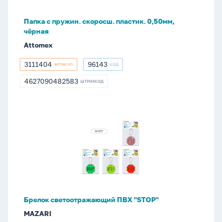
чёрная
Папка c пружин. скоросш. пластик. 0,50мм,
чёрная
Attomex
3111404
96143
АРТИКУЛ
КОД
3111404
96143
4627090482583
ШТРИХКОД
4627090482583
Брелок
светоотражающий
ПВХ
"STOP"
Брелок светоотражающий ПВХ "STOP"
MAZARI