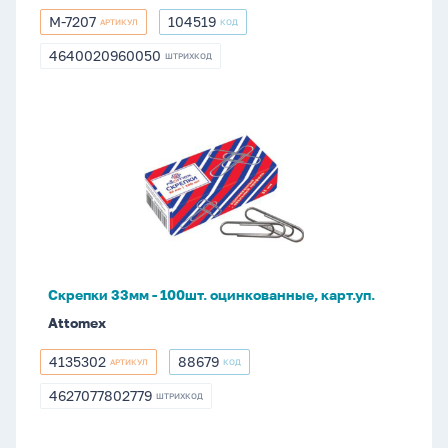
M-7207
104519
АРТИКУЛ
КОД
M-
104519
7207
4640020960050
ШТРИХКОД
4640020960050
Скрепки
33мм
-
100шт.
оцинкованные,
карт.уп.
Скрепки 33мм - 100шт. оцинкованные, карт.уп.
Attomex
4135302
88679
АРТИКУЛ
КОД
4135302
88679
4627077802779
ШТРИХКОД
4627077802779