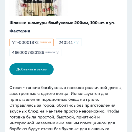
Шпажки-шампуры бамбуковые 200мм, 100 шт. в уп.
Фактория
УТ-00001872
240511
АРТИКУЛ
КОД
Артикул
Артикул
УТ-00001872
240511
4660007883189
ШТРИХКОД
ШТРИХКОД
4660007883189
Добавить в заказ
Стеки - тонкие бамбуковые палочки различной длины,
заостренные с одного конца. Используются для
приготавления порционных блюд на гриле.
Отправляясь за город, обойтись без приготовления
вкусных блюд на мангале просто невозможно. Чтобы
готовка была простой, быстрой, приятной и
интересной незаменимым вашим помощником для
барбекю будут стеки бамбуковые для шашлычка.