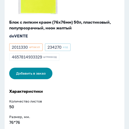
неон
желтый
Блок с липким краем (76х76мм) 50л, пластиковый,
полупрозрачный, неон желтый
deVENTE
2011330
234270
АРТИКУЛ
КОД
Артикул
Артикул
2011330
234270
4657814933329
ШТРИХКОД
ШТРИХКОД
4657814933329
Добавить в заказ
Характеристики
Количество листов
50
Размер, мм.
76*76