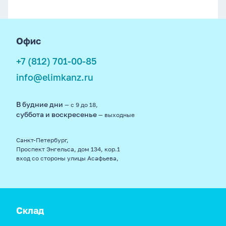
footer
Офис
+7 (812) 701-00-85
info@elimkanz.ru
В будние дни
— с 9 до 18,
суббота и воскресенье
— выходные
Санкт-Петербург,
Проспект Энгельса, дом 134, кор.1
вход со стороны улицы Асафьева,
Склад