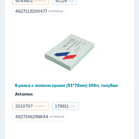
5093601
91126
АРТИКУЛ
КОД
5093601
91126
4627113200477
ШТРИХКОД
4627113200477
Бумага
с
липким
краем
(51*76мм)
100л,
голубая
Бумага с липким краем (51*76мм) 100л, голубая
Attomex
2010707
179911
АРТИКУЛ
КОД
2010707
179911
4627146299844
ШТРИХКОД
4627146299844