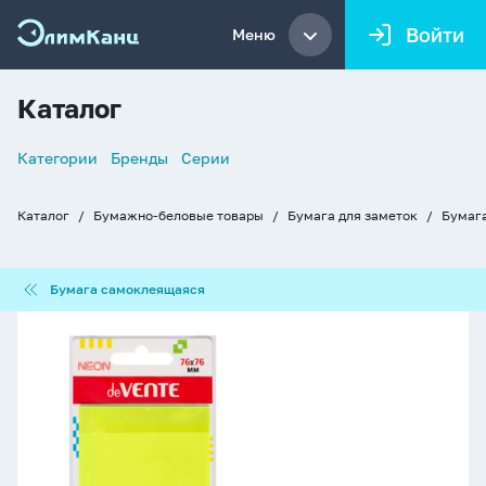
Войти
Меню
Каталог
Список
Категории
Бренды
Серии
навигации
Каталог
Бумажно-беловые товары
Бумага для заметок
Бумаг
Хлебные
крошки
Бумага
Бумага самоклеящаяся
самоклеящаяся
Блок
с
липким
краем
(76х76мм)
50л,
пластиковый,
полупрозрачный,