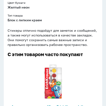
Цвет бумаги
Желтый неон
Тип товара
Блок с липким краем
Стикеры отлично подойдут для заметок и сообщений,
а также могут использоваться в качестве закладок.
Они помогут сохранить самые важные записи и
правильно организовать рабочее пространство.
С этим товаром часто покупают
Акварельные
краски
12цв.
Erich
Krause
Jolly
Friends
пласт.