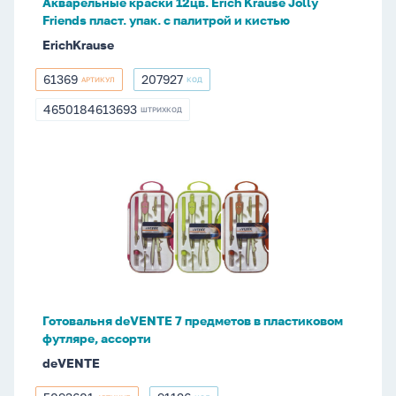
Акварельные краски 12цв. Erich Krause Jolly
упак.
Friends пласт. упак. с палитрой и кистью
с
ErichKrause
палитрой
и
61369
207927
АРТИКУЛ
КОД
61369
207927
кистью
4650184613693
ШТРИХКОД
4650184613693
Готовальня
deVENTE
7
предметов
в
пластиковом
футляре,
ассорти
Готовальня deVENTE 7 предметов в пластиковом
футляре, ассорти
deVENTE