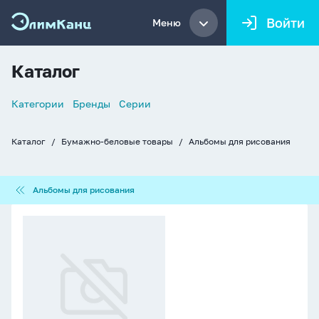
Войти
Меню
Каталог
Список
Категории
Бренды
Серии
навигации
Каталог
Бумажно-беловые товары
Альбомы для рисования
Хлебные
крошки
Альбомы
Альбомы для рисования
для
рисования
Альбом
А4
20л
клеевой
кор.
"Happy
Capy"