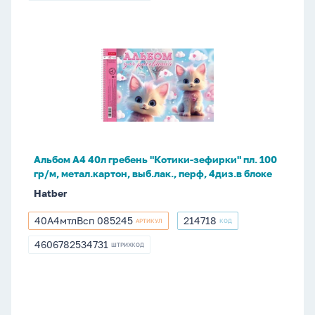
Альбом
А4
40л
гребень
"Котики-
зефирки"
пл.
100
Альбом А4 40л гребень "Котики-зефирки" пл. 100
гр/
гр/м, метал.картон, выб.лак., перф, 4диз.в блоке
м,
Hatber
метал.картон,
выб.лак.,
40А4мтлВсп 085245
214718
АРТИКУЛ
КОД
40А4мтлВсп
214718
перф,
085245
4606782534731
4диз.в
ШТРИХКОД
4606782534731
блоке