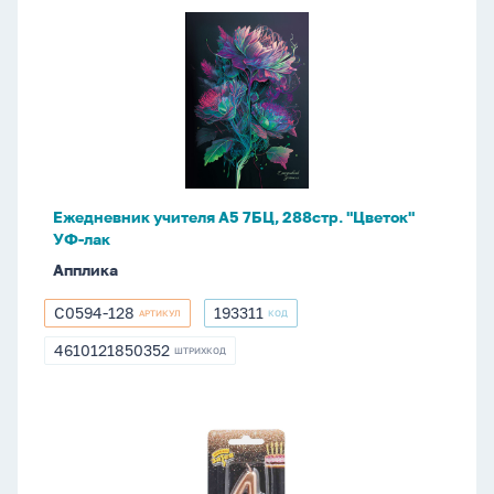
Ежедневник
учителя
А5
7БЦ,
288стр.
"Цветок"
УФ-
лак
Ежедневник учителя А5 7БЦ, 288стр. "Цветок"
УФ-лак
Апплика
С0594-128
193311
АРТИКУЛ
КОД
С0594-
193311
128
4610121850352
ШТРИХКОД
4610121850352
Свеча-
цифра
"4"