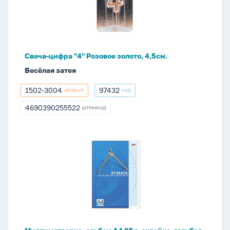
Розовое
золото,
4,5см.
Свеча-цифра "4" Розовое золото, 4,5см.
Весёлая затея
1502-3004
97432
АРТИКУЛ
КОД
1502-
97432
3004
4690390255522
ШТРИХКОД
4690390255522
Миллиметровка,
альбом
А4
25л,
склейка,
голубая
сетка