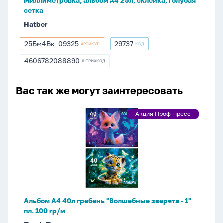
Миллиметровка, альбом А4 25л, склейка, голубая
сетка
Hatber
25Бм4Bк_09325
29737
АРТИКУЛ
КОД
25Бм4Bк_09325
29737
4606782088890
ШТРИХКОД
4606782088890
Вас так же могут заинтересовать
Альбом
Акция Проф-пресс
Акция
А4
Проф-
40л
пресс
гребень
"Волшебные
зверята
-
1"
Альбом А4 40л гребень "Волшебные зверята - 1"
пл.
пл. 100 гр/м
100