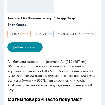
Альбом А4 20л клеевой кор. "Happy Capy"
ErichKrause
61467
209874
4601921614671
АРТИКУЛ
КОД
ШТРИХКОД
Артикул
Артикул
ШТРИХКОД
61467
209874
4601921614671
Добавить в заказ
Альбом для рисования формата А4 (210х297 мм).
Обложка из высококачественного мелованного
картона плотностью 170 г/м2. Жесткая подложка 360
г/м2. В блоке 20 листов. Бумага плотностью 120 г/м2.
Белизна бумаги - 100%. Тип скрепления - клей.
Альбомы упакованы в термоусадочную пленку по 10
штук.
С этим товаром часто покупают