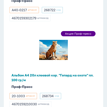
Проф-Пресс
гр/
м
А40-0217
268722
АРТИКУЛ
КОД
А40-
268722
0217
4670159302179
ШТРИХКОД
4670159302179
Альбом
Акция Проф-пресс
Акция
А4
Проф-
20л
пресс
клеевой
кор.
"Гепард
на
охоте"
Альбом А4 20л клеевой кор. "Гепард на охоте" пл.
пл.
100 гр/м
100
Проф-Пресс
гр/
м
20-1003
268734
АРТИКУЛ
КОД
20-
268734
1003
4670159210030
ШТРИХКОД
4670159210030