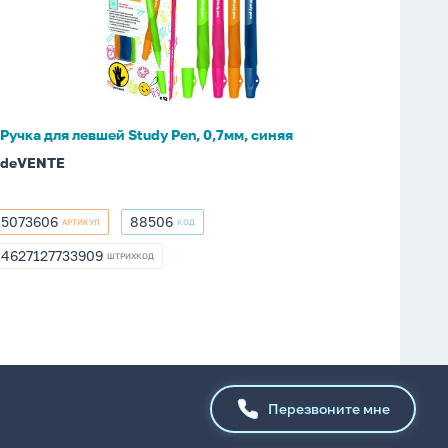
левшей
Study
Pen,
0,7мм,
синяя
Ручка для левшей Study Pen, 0,7мм, синяя
deVENTE
5073606
88506
АРТИКУЛ
КОД
5073606
88506
4627127733909
ШТРИХКОД
4627127733909
Перезвоните мне