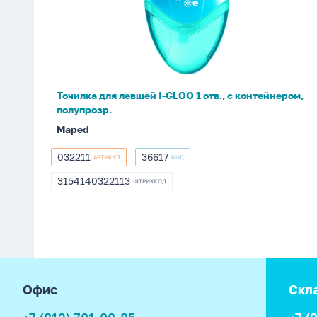
левшей
I-
GLOO
1
отв.,
с
Точилка для левшей I-GLOO 1 отв., с контейнером,
контейнером,
полупрозр.
полупрозр.
Maped
032211
36617
АРТИКУЛ
КОД
032211
36617
3154140322113
ШТРИХКОД
3154140322113
footer
Офис
Скл