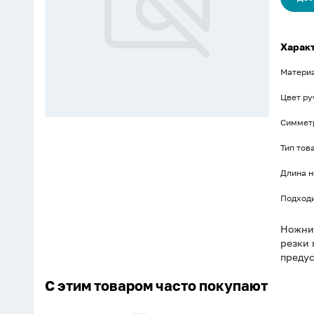
Харак
Материа
Цвет ру
Симмет
Тип тов
Длина 
Подходи
Ножниц
резки 
предус
С этим товаром часто покупают