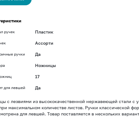
теристики
Пластик
л ручек
Ассорти
чек
Да
ричные ручки
Ножницы
ара
17
ножниц
Да
т для левшей
ы с лезвиями из высококачественной нержавеющей стали с у
при максимальном количестве листов. Ручки классической фор
мотрена для левшей. Товар поставляется в нескольких вариан