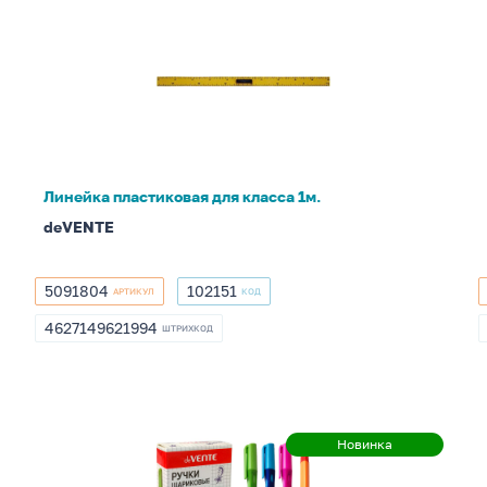
Линейка
пластиковая
для
класса
1м.
Линейка пластиковая для класса 1м.
deVENTE
5091804
102151
АРТИКУЛ
КОД
5091804
102151
4627149621994
ШТРИХКОД
4627149621994
Ручка
Новинка
Новинка
для