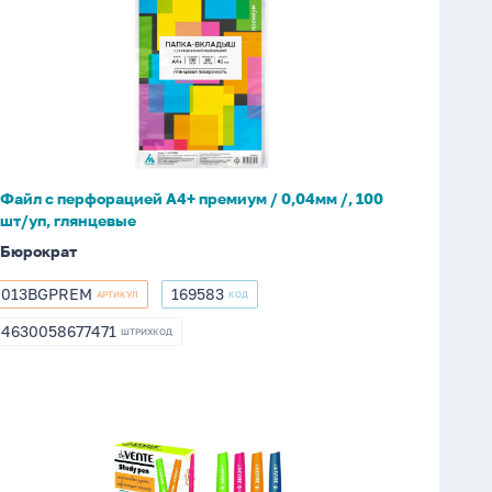
Файл
с
перфорацией
А4+
премиум
/
0,04мм
/,
Файл с перфорацией А4+ премиум / 0,04мм /, 100
100
шт/уп, глянцевые
шт/
Бюрократ
уп,
глянцевые
013BGPREM
169583
АРТИКУЛ
КОД
013BGPREM
169583
4630058677471
ШТРИХКОД
4630058677471
Ручка
для