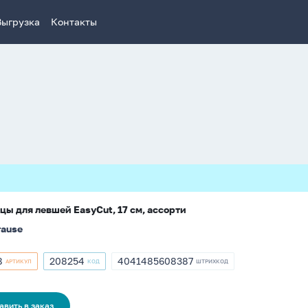
Выгрузка
Контакты
ы для левшей EasyCut, 17 см, ассорти
rause
8
208254
4041485608387
АРТИКУЛ
КОД
ШТРИХКОД
кул
Артикул
ШТРИХКОД
8
208254
4041485608387
авить в заказ