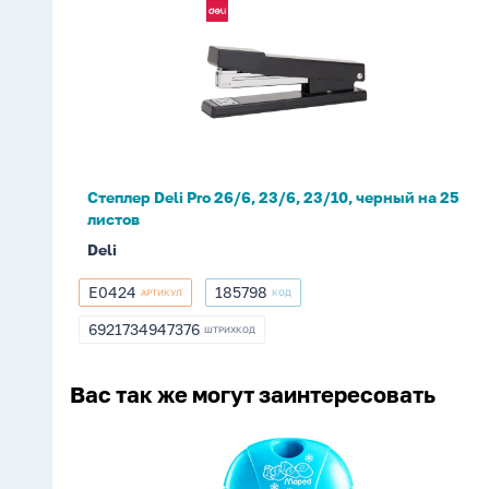
Степлер
Deli
Pro
26/6,
23/6,
23/10,
черный
на
Степлер Deli Pro 26/6, 23/6, 23/10, черный на 25
25
листов
листов
Deli
E0424
185798
АРТИКУЛ
КОД
E0424
185798
6921734947376
ШТРИХКОД
6921734947376
Вас так же могут заинтересовать
Точилка
для