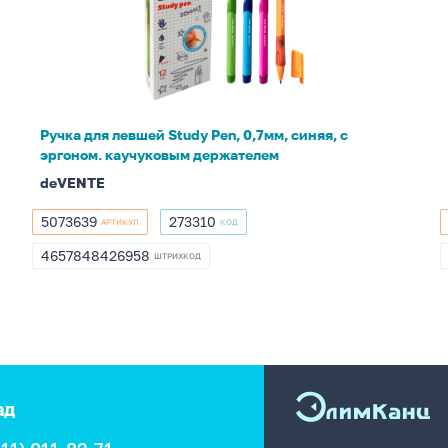
левшей
Study
Pen,
0,7мм,
синяя,
с
Ручка для левшей Study Pen, 0,7мм, синяя, с
эргоном.
эргоном. каучуковым держателем
каучуковым
deVENTE
держателем
5073639
273310
АРТИКУЛ
КОД
5073639
273310
4657848426958
ШТРИХКОД
4657848426958
ад