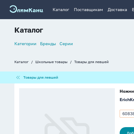
Каталог
Поставщикам
Доставка
Каталог
Список
Категории
Бренды
Серии
навигации
Каталог
Школьные товары
Товары для левшей
Хлебные
крошки
Товары
Товары для левшей
для
левшей
Ножницы
Ножниц
для
ErichK
левшей
EasyCut,
17
6083
Арти
см,
6083
ассорти
Доб