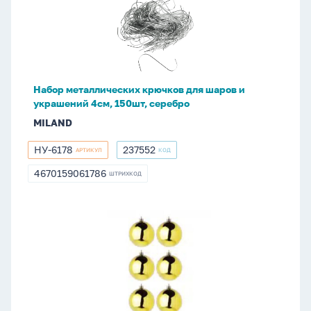
для
шаров
и
украшений
4см,
Набор металлических крючков для шаров и
150шт,
украшений 4см, 150шт, серебро
серебро
MILAND
НУ-6178
237552
АРТИКУЛ
КОД
НУ-6178
237552
4670159061786
ШТРИХКОД
4670159061786
Набор
елочных
шаров
7
см,
6