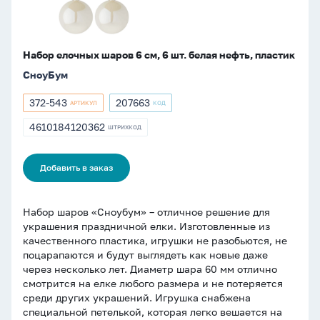
нефть,
пластик
Набор елочных шаров 6 см, 6 шт. белая нефть, пластик
СноуБум
372-543
207663
АРТИКУЛ
КОД
Артикул
Артикул
372-
207663
4610184120362
ШТРИХКОД
ШТРИХКОД
543
4610184120362
Добавить в заказ
Набор шаров «Сноубум» – отличное решение для
украшения праздничной елки. Изготовленные из
качественного пластика, игрушки не разобьются, не
поцарапаются и будут выглядеть как новые даже
через несколько лет. Диаметр шара 60 мм отлично
смотрится на елке любого размера и не потеряется
среди других украшений. Игрушка снабжена
специальной петелькой, которая легко вешается на