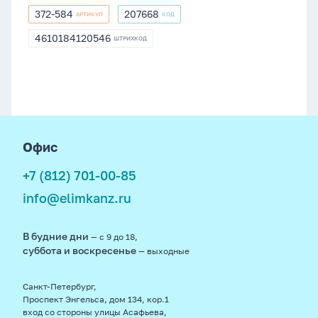
372-584
207668
АРТИКУЛ
КОД
372-
207668
584
4610184120546
ШТРИХКОД
4610184120546
footer
Офис
+7 (812) 701-00-85
info@elimkanz.ru
В будние дни
— с 9 до 18,
суббота и воскресенье
— выходные
Санкт-Петербург,
Проспект Энгельса, дом 134, кор.1
вход со стороны улицы Асафьева,