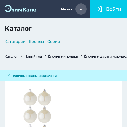
Войти
Меню
Каталог
Список
Категории
Бренды
Серии
навигации
Каталог
Новый год
Ёлочные игрушки
Ёлочные шары и макушк
Хлебные
крошки
Ёлочные
Ёлочные шары и макушки
шары
и
Набор
макушки
елочных
шаров
6
см,
6
шт.
белая