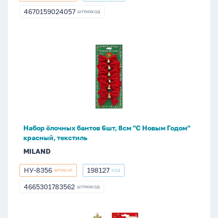
4670159024057
ШТРИХКОД
4670159024057
Набор
ёлочных
бантов
6шт,
8см
"С
Новым
Годом"
Набор ёлочных бантов 6шт, 8см "С Новым Годом"
красный,
красный, текстиль
текстиль
MILAND
НУ-8356
198127
АРТИКУЛ
КОД
НУ-8356
198127
4665301783562
ШТРИХКОД
4665301783562
Набор