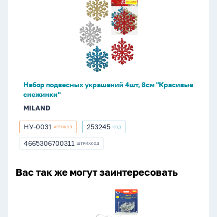
подвесных
украшений
4шт,
8см
"Красивые
снежинки"
Набор подвесных украшений 4шт, 8см "Красивые
снежинки"
MILAND
НУ-0031
253245
АРТИКУЛ
КОД
НУ-0031
253245
4665306700311
ШТРИХКОД
4665306700311
Вас так же могут заинтересовать
Набор
металлических
крючков