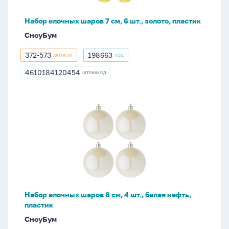
шт.,
золото,
Набор елочных шаров 7 см, 6 шт., золото, пластик
пластик
СноуБум
372-573
198663
АРТИКУЛ
КОД
372-
198663
573
4610184120454
ШТРИХКОД
4610184120454
Набор
елочных
шаров
8
см,
4
шт.,
белая
Набор елочных шаров 8 см, 4 шт., белая нефть,
нефть,
пластик
пластик
СноуБум