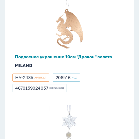
Подвесное
украшение
10см
"Дракон"
золото
Подвесное украшение 10см "Дракон" золото
MILAND
НУ-2435
206516
АРТИКУЛ
КОД
НУ-2435
206516
4670159024057
ШТРИХКОД
4670159024057
Подвесное
украшение
14см
"Снежинка"
пластик