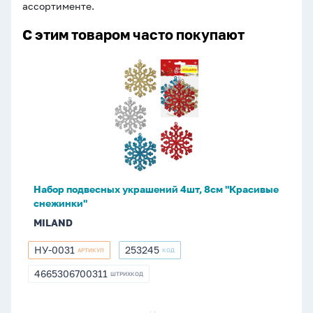
ассортименте.
С этим товаром часто покупают
Набор
подвесных
украшений
4шт,
8см
"Красивые
снежинки"
Набор подвесных украшений 4шт, 8см "Красивые
снежинки"
MILAND
НУ-0031
253245
АРТИКУЛ
КОД
НУ-0031
253245
4665306700311
ШТРИХКОД
4665306700311