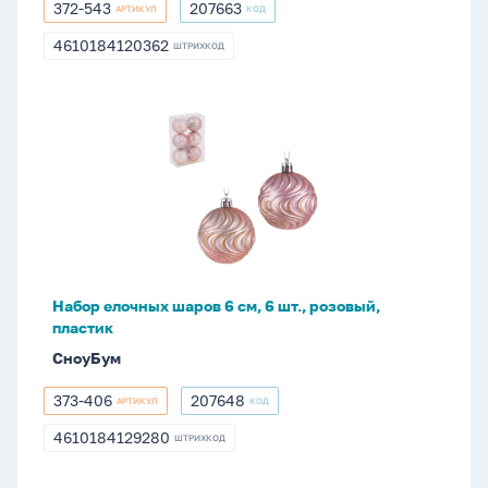
372-543
207663
АРТИКУЛ
КОД
372-
207663
543
4610184120362
ШТРИХКОД
4610184120362
Набор
елочных
шаров
6
см,
6
шт.,
розовый,
Набор елочных шаров 6 см, 6 шт., розовый,
пластик
пластик
СноуБум
373-406
207648
АРТИКУЛ
КОД
373-
207648
406
4610184129280
ШТРИХКОД
4610184129280