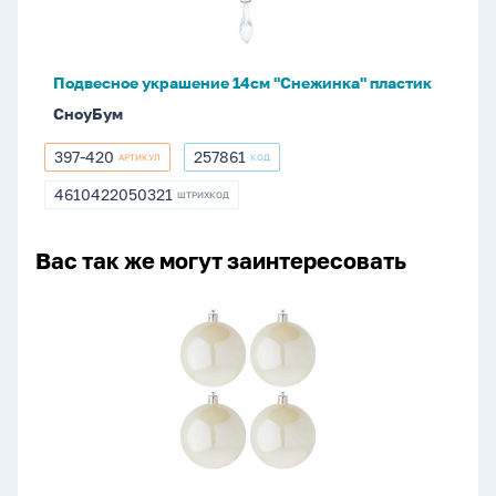
Подвесное украшение 14см "Снежинка" пластик
СноуБум
397-420
257861
АРТИКУЛ
КОД
397-
257861
420
4610422050321
ШТРИХКОД
4610422050321
Вас так же могут заинтересовать
Набор
елочных
шаров
8
см,
4
шт.,
белая