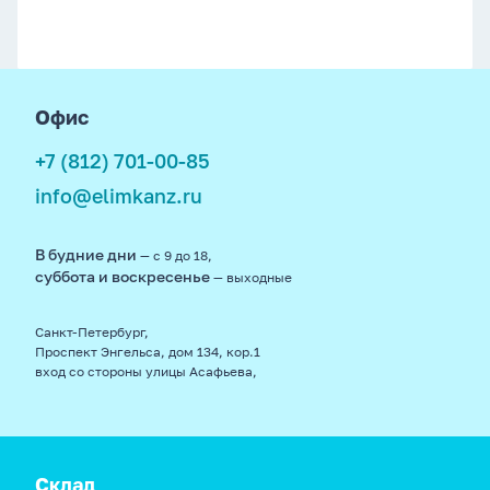
footer
Офис
+7 (812) 701-00-85
info@elimkanz.ru
В будние дни
— с 9 до 18,
суббота и воскресенье
— выходные
Санкт-Петербург,
Проспект Энгельса, дом 134, кор.1
вход со стороны улицы Асафьева,
Склад