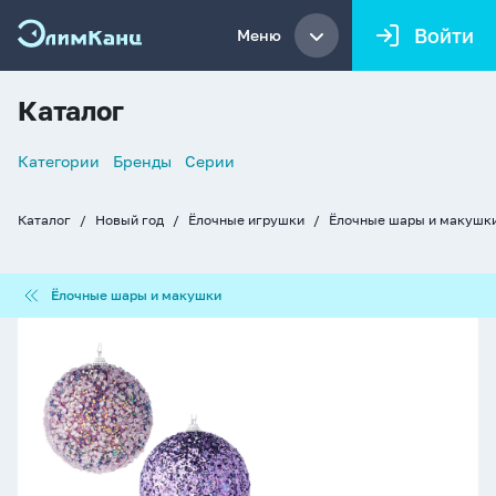
Войти
Меню
Каталог
Список
Категории
Бренды
Серии
навигации
Каталог
Новый год
Ёлочные игрушки
Ёлочные шары и макушк
Хлебные
крошки
Ёлочные
Ёлочные шары и макушки
шары
и
Ёлочный
макушки
шар
10
см
"Фиолетовые
оттенки"