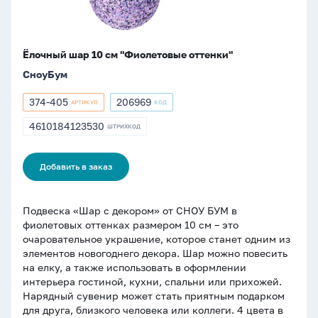
Ёлочный шар 10 см "Фиолетовые оттенки"
СноуБум
374-405
206969
АРТИКУЛ
КОД
Артикул
Артикул
374-
206969
4610184123530
ШТРИХКОД
ШТРИХКОД
405
4610184123530
Добавить в заказ
Подвеска «Шар с декором» от СНОУ БУМ в
фиолетовых оттенках размером 10 см – это
очаровательное украшение, которое станет одним из
элементов новогоднего декора. Шар можно повесить
на елку, а также использовать в оформлении
интерьера гостиной, кухни, спальни или прихожей.
Нарядный сувенир может стать приятным подарком
для друга, близкого человека или коллеги. 4 цвета в