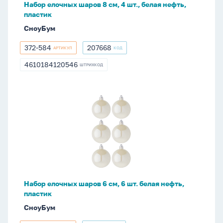
Набор елочных шаров 8 см, 4 шт., белая нефть,
нефть,
пластик
пластик
СноуБум
372-584
207668
АРТИКУЛ
КОД
372-
207668
584
4610184120546
ШТРИХКОД
4610184120546
Набор
елочных
шаров
6
см,
6
шт.
белая
Набор елочных шаров 6 см, 6 шт. белая нефть,
нефть,
пластик
пластик
СноуБум