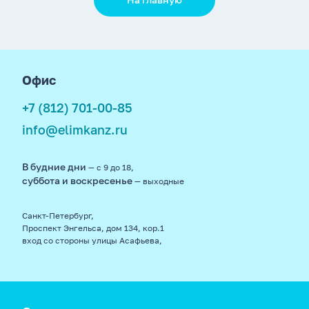
footer
Офис
+7 (812) 701-00-85
info@elimkanz.ru
В будние дни
— с 9 до 18,
суббота и воскресенье
— выходные
Санкт-Петербург,
Проспект Энгельса, дом 134, кор.1
вход со стороны улицы Асафьева,