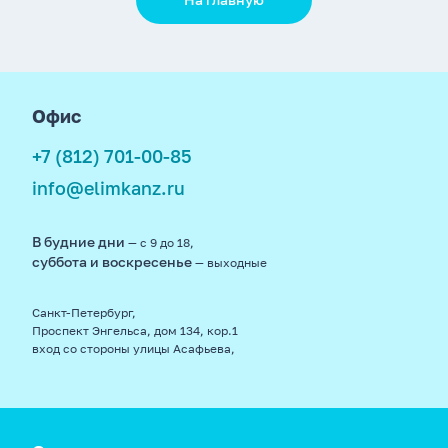
footer
Офис
+7 (812) 701-00-85
info@elimkanz.ru
В будние дни
— с 9 до 18,
суббота и воскресенье
— выходные
Санкт-Петербург,
Проспект Энгельса, дом 134, кор.1
вход со стороны улицы Асафьева,