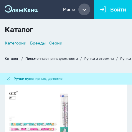
Войти
Меню
Каталог
Список
Категории
Бренды
Серии
навигации
Каталог
Письменные принадлежности
Ручки и стержни
Ручки 
Хлебные
крошки
Ручки
Ручки сувенирные, детские
сувенирные,
детские
Ручка
шар.
"Кошки"
синяя,
0,7мм,
кор.
ассорти