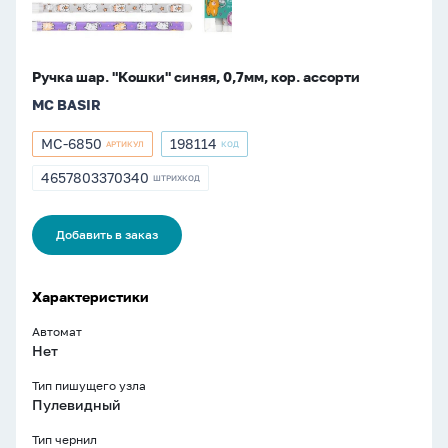
Ручка шар. "Кошки" синяя, 0,7мм, кор. ассорти
MC BASIR
МС-6850
198114
АРТИКУЛ
КОД
Артикул
Артикул
МС-6850
198114
4657803370340
ШТРИХКОД
ШТРИХКОД
4657803370340
Добавить в заказ
Характеристики
Автомат
Нет
Тип пишущего узла
Пулевидный
Тип чернил