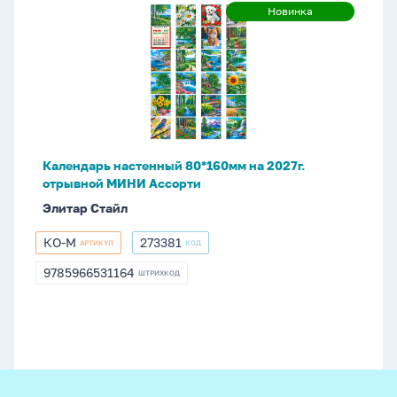
Календарь
Новинка
Новинка
настенный
80*160мм
на
2027г.
отрывной
МИНИ
Ассорти
Календарь настенный 80*160мм на 2027г.
отрывной МИНИ Ассорти
Элитар Стайл
КО-М
273381
АРТИКУЛ
КОД
КО-
273381
М
9785966531164
ШТРИХКОД
9785966531164
footer