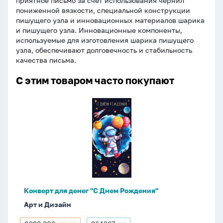
приятное письмо за счёт использования чернил
пониженной вязкости, специальной конструкции
пишущего узла и инновационных материалов шарика
и пишущего узла. Инновационные компоненты,
используемые для изготовления шарика пишущего
узла, обеспечивают долговечность и стабильность
качества письма.
С этим товаром часто покупают
Конверт
для
денег
"С
Днем
Рождения"
Конверт для денег "С Днем Рождения"
Арт и Дизайн