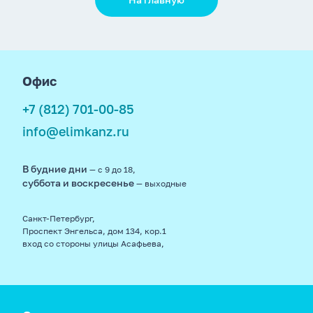
footer
Офис
+7 (812) 701-00-85
info@elimkanz.ru
В будние дни
— с 9 до 18,
суббота и воскресенье
— выходные
Санкт-Петербург,
Проспект Энгельса, дом 134, кор.1
вход со стороны улицы Асафьева,