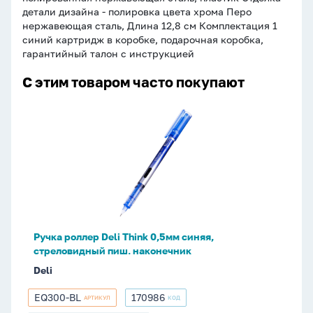
детали дизайна - полировка цвета хрома Перо
нержавеющая сталь, Длина 12,8 см Комплектация 1
синий картридж в коробке, подарочная коробка,
гарантийный талон с инструкцией
С этим товаром часто покупают
Ручка
роллер
Deli
Think
0,5мм
синяя,
стреловидный
пиш.
Ручка роллер Deli Think 0,5мм синяя,
наконечник
стреловидный пиш. наконечник
Deli
EQ300-BL
170986
АРТИКУЛ
КОД
EQ300-
170986