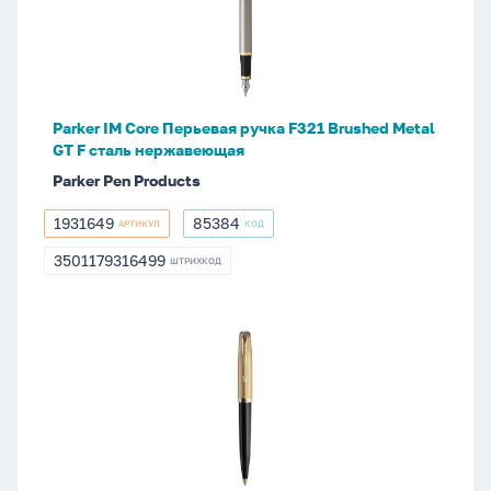
Перьевая
ручка
F321
Brushed
Metal
Parker IM Core Перьевая ручка F321 Brushed Metal
GT
GT F сталь нержавеющая
F
Parker Pen Products
сталь
нержавеющая
1931649
85384
АРТИКУЛ
КОД
1931649
85384
3501179316499
ШТРИХКОД
3501179316499
Parker
51
Premium
Шариковая
ручка
Black
GT