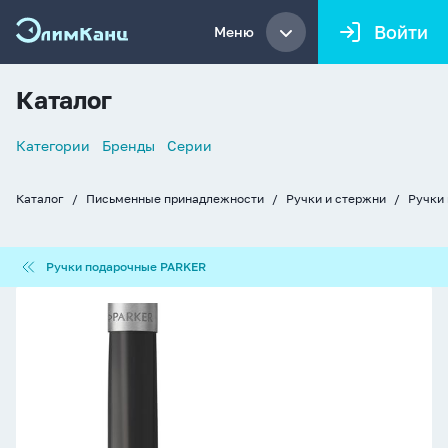
Войти
Меню
Каталог
Список
Категории
Бренды
Серии
навигации
Каталог
Письменные принадлежности
Ручки и стержни
Ручки
Хлебные
крошки
Ручки
Ручки подарочные PARKER
подарочные
PARKER
Parker
Jotter
Перьевая
ручка
Black
Chrome
CT
M