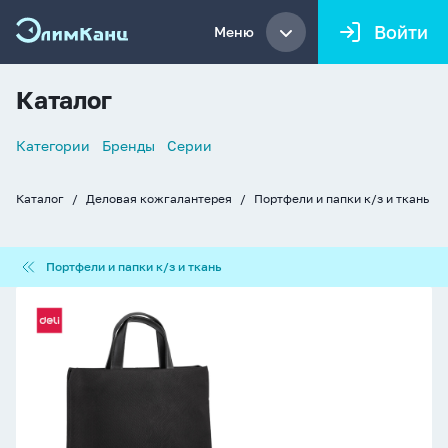
Войти
Меню
Каталог
Список
Категории
Бренды
Серии
навигации
Каталог
Деловая кожгалантерея
Портфели и папки к/з и ткань
Хлебные
крошки
Портфели
Портфели и папки к/з и ткань
и
папки
Папка
к/
-
з
портфель
и
1
ткань
отд.
на
молнии
терилен