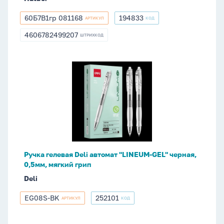
60Б7В1гр 081168
194833
АРТИКУЛ
КОД
60Б7В1гр
194833
081168
4606782499207
ШТРИХКОД
4606782499207
Ручка
гелевая
Deli
автомат
"LINEUM-
GEL"
черная,
0,5мм,
Ручка гелевая Deli автомат "LINEUM-GEL" черная,
мягкий
0,5мм, мягкий грип
грип
Deli
EG08S-BK
252101
АРТИКУЛ
КОД
EG08S-
252101
BK