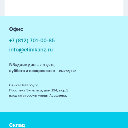
footer
Офис
+7 (812) 701-00-85
info@elimkanz.ru
В будние дни
— с 9 до 18,
суббота и воскресенье
— выходные
Санкт-Петербург,
Проспект Энгельса, дом 134, кор.1
вход со стороны улицы Асафьева,
Склад