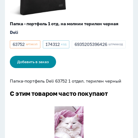
черная
Папка - портфель 1 отд. на молнии терилен черная
Deli
63752
174312
6935205396426
АРТИКУЛ
КОД
ШТРИХКОД
Артикул
Артикул
ШТРИХКОД
63752
174312
6935205396426
Добавить в заказ
Папка-портфель Deli 63752 1 отдел. терилен черный
С этим товаром часто покупают
Открытка
А5
"Кошка"