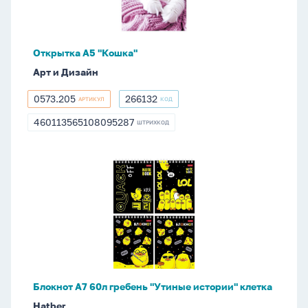
Открытка А5 "Кошка"
Арт и Дизайн
0573.205
266132
АРТИКУЛ
КОД
0573.205
266132
460113565108095287
ШТРИХКОД
460113565108095287
Блокнот
А7
60л
гребень
"Утиные
истории"
клетка
Блокнот А7 60л гребень "Утиные истории" клетка
Hatber