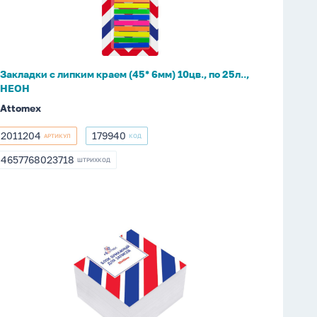
(45*
6мм)
10цв.,
по
Закладки с липким краем (45* 6мм) 10цв., по 25л..,
25л..,
НЕОН
НЕОН
Attomex
2011204
179940
АРТИКУЛ
КОД
2011204
179940
4657768023718
ШТРИХКОД
4657768023718
Блок
бумаги
для
записи
(90*90*50мм)
белый,