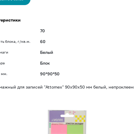
теристики
70
а
60
ть блока, г/кв.м.
Белый
маги
Блок
ара
90*90*50
 мм.
мажный для записей "Attomex" 90x90x50 мм белый, непроклеенн
Бумага
с
липким
краем