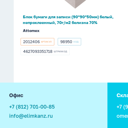
непроклеенный,
70г/
Блок бумаги для записи (90*90*50мм) белый,
м2
непроклеенный, 70г/м2 белизна 70%
белизна
Attomex
70%
2012406
98950
АРТИКУЛ
КОД
2012406
98950
4627093351718
ШТРИХКОД
4627093351718
footer
Офис
Скл
+7 (812) 701-00-85
+7 (
info@elimkanz.ru
ome