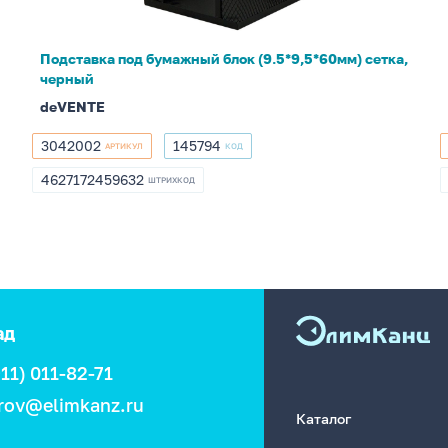
черный
Подставка под бумажный блок (9.5*9,5*60мм) сетка,
черный
deVENTE
3042002
145794
АРТИКУЛ
КОД
3042002
145794
4627172459632
ШТРИХКОД
4627172459632
ад
911) 011-82-71
rov@elimkanz.ru
Каталог