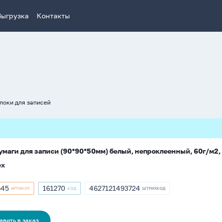
Выгрузка
Контакты
локи для записей
умаги для записи (90*90*50мм) белый, непроклеенный, 60г/м2,
ex
645
161270
4627121493724
АРТИКУЛ
КОД
ШТРИХКОД
кул
Артикул
ШТРИХКОД
645
161270
4627121493724
авить в заказ