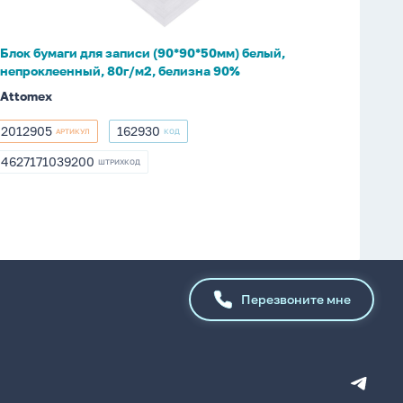
непроклеенный,
80г/
Блок бумаги для записи (90*90*50мм) белый,
м2,
непроклеенный, 80г/м2, белизна 90%
белизна
Attomex
90%
2012905
162930
АРТИКУЛ
КОД
2012905
162930
4627171039200
ШТРИХКОД
4627171039200
Перезвоните мне