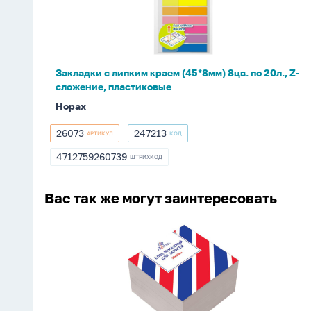
(45*8мм)
8цв.
по
20л.,
Закладки с липким краем (45*8мм) 8цв. по 20л., Z-
Z-
сложение, пластиковые
сложение,
Hopax
пластиковые
26073
247213
АРТИКУЛ
КОД
26073
247213
4712759260739
ШТРИХКОД
4712759260739
Вас так же могут заинтересовать
Блок
бумаги
для
записи
(90*90*50мм)
белый,