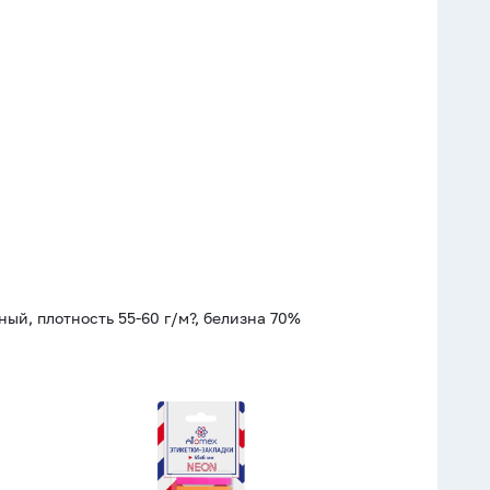
ый, плотность 55-60 г/м?, белизна 70%
Закладки
с
липким
краем