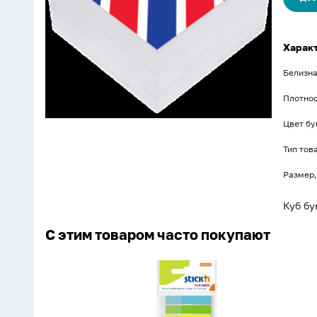
м2,
белизна
70%
Харак
Белизн
Плотнос
Цвет бу
Тип тов
Размер,
Куб бу
С этим товаром часто покупают
Закладки
с
липким
краем