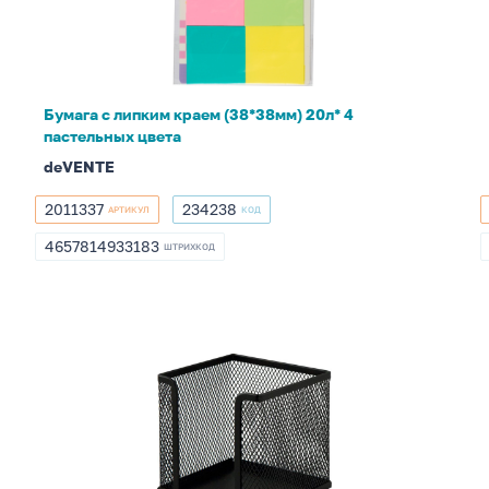
(38*38мм)
20л*
4
пастельных
Бумага с липким краем (38*38мм) 20л* 4
цвета
пастельных цвета
deVENTE
2011337
234238
АРТИКУЛ
КОД
2011337
234238
4657814933183
ШТРИХКОД
4657814933183
Подставка
под
бумажный
блок
(9.5*9,5*60мм)
сетка,