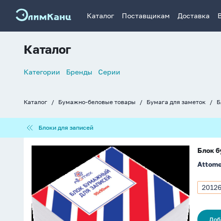
Каталог
Поставщикам
Доставка
Каталог
Список
Категории
Бренды
Серии
навигации
Каталог
Бумажно-беловые товары
Бумага для заметок
Б
Хлебные
крошки
Блоки
Блоки для записей
для
записей
Блок
Блок б
бумаги
Attom
для
записи
(90*90*50мм)
2012
Арти
белый,
2012
непроклеенный,
60г/
Доб