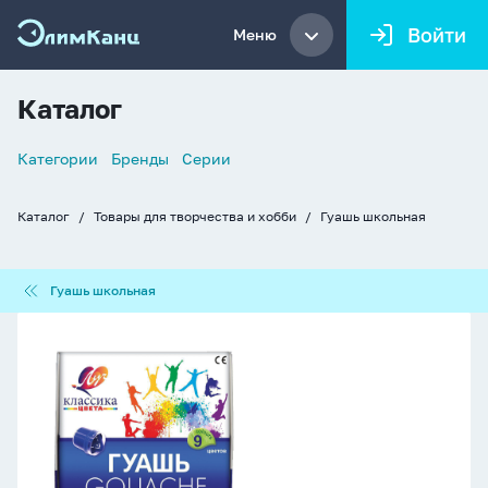
Войти
Меню
Каталог
Список
Категории
Бренды
Серии
навигации
Каталог
Товары для творчества и хобби
Гуашь школьная
Хлебные
крошки
Гуашь
Гуашь школьная
школьная
Гуашь
9цв
180мл
Классика