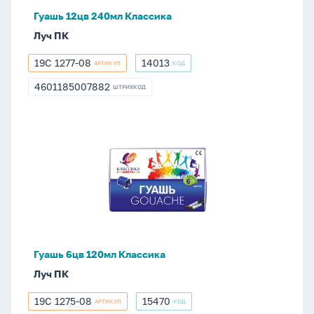
Гуашь 12цв 240мл Классика
Луч ПК
19С 1277-08
14013
АРТИКУЛ
КОД
19С
14013
1277-
4601185007882
ШТРИХКОД
4601185007882
08
Гуашь
6цв
120мл
Классика
Гуашь 6цв 120мл Классика
Луч ПК
19С 1275-08
15470
АРТИКУЛ
КОД
19С
15470