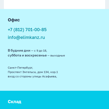
footer
Офис
+7 (812) 701-00-85
info@elimkanz.ru
В будние дни
— с 9 до 18,
суббота и воскресенье
— выходные
Санкт-Петербург,
Проспект Энгельса, дом 134, кор.1
вход со стороны улицы Асафьева,
Склад