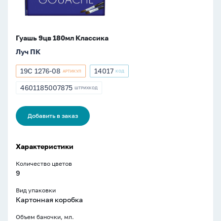
Гуашь 9цв 180мл Классика
Луч ПК
19С 1276-08
14017
АРТИКУЛ
КОД
Артикул
Артикул
19С
14017
4601185007875
ШТРИХКОД
ШТРИХКОД
1276-
4601185007875
08
Добавить в заказ
Характеристики
Количество цветов
9
Вид упаковки
Картонная коробка
Объем баночки, мл.