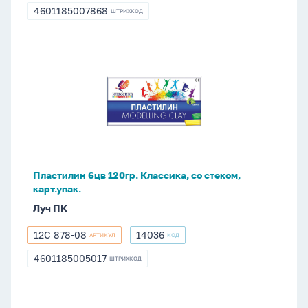
1275-
4601185007868
ШТРИХКОД
4601185007868
08
Пластилин
6цв
120гр.
Классика,
со
стеком,
карт.упак.
Пластилин 6цв 120гр. Классика, со стеком,
карт.упак.
Луч ПК
12С 878-08
14036
АРТИКУЛ
КОД
12С
14036
878-
4601185005017
ШТРИХКОД
4601185005017
08