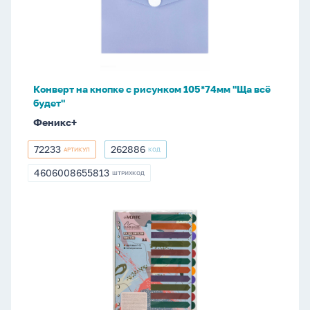
с
рисунком
105*74мм
"Ща
всё
Конверт на кнопке с рисунком 105*74мм "Ща всё
будет"
будет"
Феникс+
72233
262886
АРТИКУЛ
КОД
72233
262886
4606008655813
ШТРИХКОД
4606008655813
Разделитель
листов
пластиковый
A4
цветовой
"Marandi",