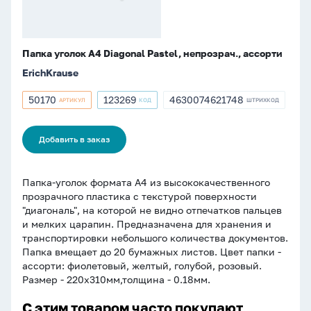
Папка уголок А4 Diagonal Pastel, непрозрач., ассорти
ErichKrause
50170
123269
4630074621748
АРТИКУЛ
КОД
ШТРИХКОД
Артикул
Артикул
ШТРИХКОД
50170
123269
4630074621748
Добавить в заказ
Папка-уголок формата А4 из высококачественного
прозрачного пластика с текстурой поверхности
"диагональ", на которой не видно отпечатков пальцев
и мелких царапин. Предназначена для хранения и
транспортировки небольшого количества документов.
Папка вмещает до 20 бумажных листов. Цвет папки -
ассорти: фиолетовый, желтый, голубой, розовый.
Размер - 220х310мм,толщина - 0.18мм.
С этим товаром часто покупают