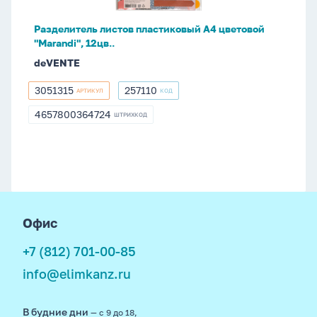
12цв..
Разделитель листов пластиковый A4 цветовой
"Marandi", 12цв..
deVENTE
3051315
257110
АРТИКУЛ
КОД
3051315
257110
4657800364724
ШТРИХКОД
4657800364724
footer
Офис
+7 (812) 701-00-85
info@elimkanz.ru
В будние дни
— с 9 до 18,