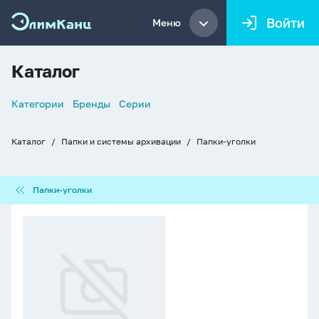
Войти
Меню
Каталог
Список
Категории
Бренды
Серии
навигации
Каталог
Папки и системы архивации
Папки-уголки
Хлебные
крошки
Папки-
Папки-уголки
уголки
Папка
уголок
А4
Diagonal
Pastel,
непрозрач.,
ассорти