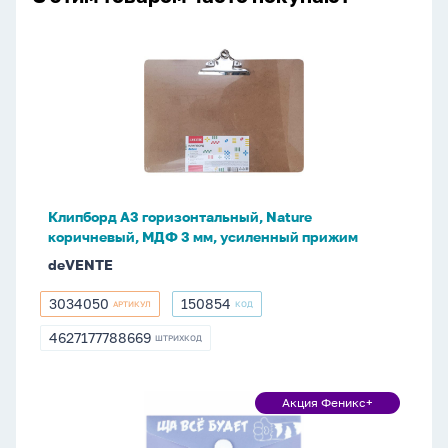
Клипборд
А3
горизонтальный,
Nature
коричневый,
МДФ
3
мм,
Клипборд А3 горизонтальный, Nature
усиленный
коричневый, МДФ 3 мм, усиленный прижим
прижим
deVENTE
3034050
150854
АРТИКУЛ
КОД
3034050
150854
4627177788669
ШТРИХКОД
4627177788669
Конверт
Акция Феникс+
Акция
на
Феникс+
кнопке