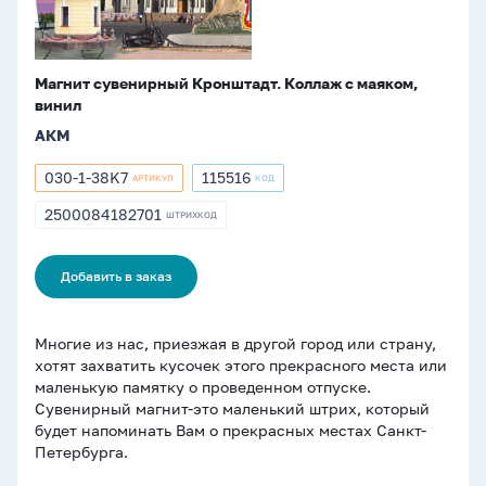
Магнит сувенирный Кронштадт. Коллаж c маяком,
винил
АКМ
030-1-38K7
115516
АРТИКУЛ
КОД
Артикул
Артикул
030-
115516
2500084182701
ШТРИХКОД
ШТРИХКОД
1-
2500084182701
38K7
Добавить в заказ
Многие из нас, приезжая в другой город или страну,
хотят захватить кусочек этого прекрасного места или
маленькую памятку о проведенном отпуске.
Сувенирный магнит-это маленький штрих, который
будет напоминать Вам о прекрасных местах Санкт-
Петербурга.