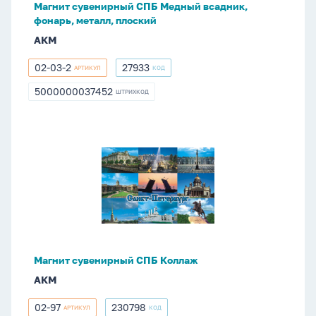
Магнит сувенирный СПБ Медный всадник,
фонарь, металл, плоский
АКМ
02-03-2
27933
АРТИКУЛ
КОД
02-
27933
03-
5000000037452
ШТРИХКОД
5000000037452
2
Магнит
сувенирный
СПБ
Коллаж
Магнит сувенирный СПБ Коллаж
АКМ
02-97
230798
АРТИКУЛ
КОД
02-
230798