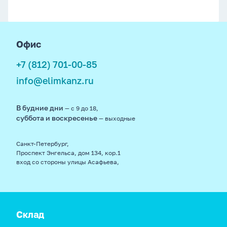
footer
Офис
+7 (812) 701-00-85
info@elimkanz.ru
В будние дни
— с 9 до 18,
суббота и воскресенье
— выходные
Санкт-Петербург,
Проспект Энгельса, дом 134, кор.1
вход со стороны улицы Асафьева,
Склад