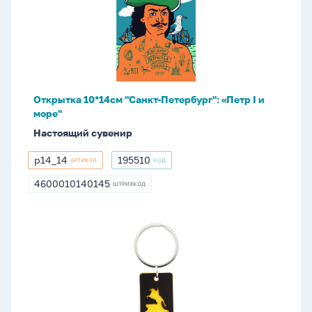
"Санкт-
Петербург":
«Петр
I
и
море"
Открытка 10*14см "Санкт-Петербург": «Петр I и
море"
Настоящий сувенир
р14_14
195510
АРТИКУЛ
КОД
р14_14
195510
4600010140145
ШТРИХКОД
4600010140145
Брелок
пластик,
пластины
"СПб.
Медный",
желто-