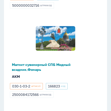
97
5000000032716
ШТРИХКОД
5000000032716
Магнит
сувенирный
СПБ
Медный
всадник.Фонарь
Магнит сувенирный СПБ Медный
всадник.Фонарь
АКМ
030-1-03-2
166823
АРТИКУЛ
КОД
030-
166823
1-
2500084172566
ШТРИХКОД
2500084172566
03-
2