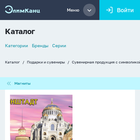
Войти
Меню
Каталог
Список
Категории
Бренды
Серии
навигации
Каталог
Подарки и сувениры
Сувенирная продукция с символико
Хлебные
крошки
Магниты
Магниты
Магнит
сувенирный
Кронштадт.
Коллаж
c
маяком,
винил