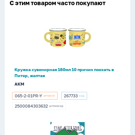
С этим товаром часто покупают
Кружка
сувенирная
180мл
10
причин
поехать
в
Питер,
Кружка сувенирная 180мл 10 причин поехать в
желтая
Питер, желтая
АКМ
065-2-01PR-Y
267733
АРТИКУЛ
КОД
065-
267733
2-
2500084303632
ШТРИХКОД
2500084303632
01PR-
Y
Открытка
10*14см