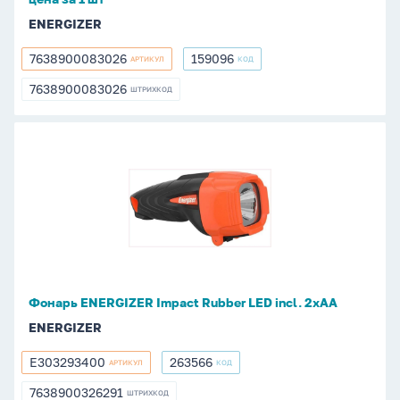
шт
ENERGIZER
7638900083026
159096
АРТИКУЛ
КОД
7638900083026
159096
7638900083026
ШТРИХКОД
7638900083026
Фонарь
ENERGIZER
Impact
Rubber
LED
incl.
2xAA
Фонарь ENERGIZER Impact Rubber LED incl. 2xAA
ENERGIZER
E303293400
263566
АРТИКУЛ
КОД
E303293400
263566
7638900326291
ШТРИХКОД