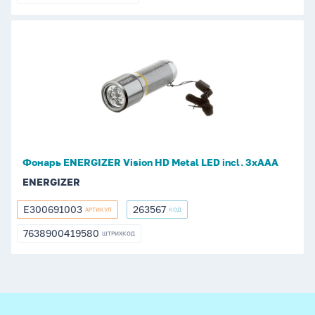
7638900326291
Фонарь
ENERGIZER
Vision
HD
Metal
LED
incl.
3xAAA
Фонарь ENERGIZER Vision HD Metal LED incl. 3xAAA
ENERGIZER
E300691003
263567
АРТИКУЛ
КОД
E300691003
263567
7638900419580
ШТРИХКОД
7638900419580
footer