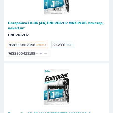
ENERGIZER
MAX
PLUS,
блистер,
Батарейка LR-06 (АА) ENERGIZER MAX PLUS, блистер,
цена
цена 1 шт
1
ENERGIZER
шт
7638900423198
242991
АРТИКУЛ
КОД
7638900423198
242991
7638900423198
ШТРИХКОД
7638900423198
Батарейка
LR-
06
(АА)
ENERGIZER
MAX
PLUS,
блистер,