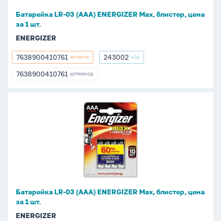
цена
Батарейка LR-03 (ААА) ENERGIZER Max, блистер, цена
за
за 1 шт.
1
ENERGIZER
шт.
7638900410761
243002
АРТИКУЛ
КОД
7638900410761
243002
7638900410761
ШТРИХКОД
7638900410761
Батарейка
LR-
03
(ААА)
ENERGIZER
Max,
блистер,
цена
Батарейка LR-03 (ААА) ENERGIZER Max, блистер, цена
за
за 1 шт.
1
ENERGIZER
шт.