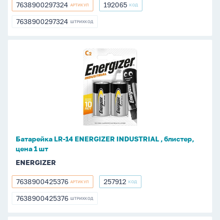
7638900297324
192065
АРТИКУЛ
КОД
7638900297324
192065
7638900297324
ШТРИХКОД
7638900297324
Батарейка
LR-
14
ENERGIZER
INDUSTRIAL
,
блистер,
цена
Батарейка LR-14 ENERGIZER INDUSTRIAL , блистер,
1
цена 1 шт
шт
ENERGIZER
7638900425376
257912
АРТИКУЛ
КОД
7638900425376
257912
7638900425376
ШТРИХКОД
7638900425376