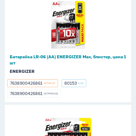
Батарейка
LR-
06
(АА)
ENERGIZER
Max,
блистер,
цена
Батарейка LR-06 (АА) ENERGIZER Max, блистер, цена 1
1
шт
шт
ENERGIZER
7638900426861
80153
АРТИКУЛ
КОД
7638900426861
80153
7638900426861
ШТРИХКОД
7638900426861
Батарейка
LR-
06
(АА)