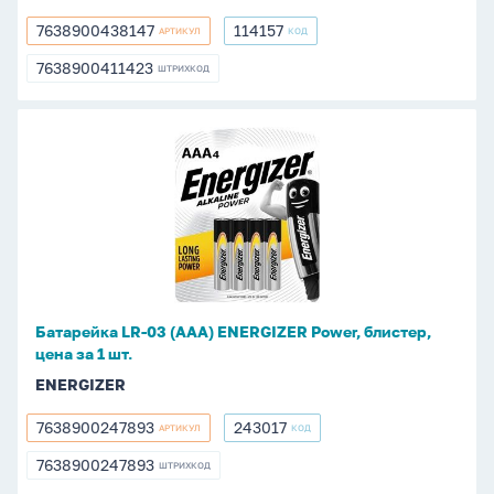
7638900438147
114157
АРТИКУЛ
КОД
7638900438147
114157
7638900411423
ШТРИХКОД
7638900411423
Батарейка
LR-
03
(ААА)
ENERGIZER
Power,
блистер,
цена
Батарейка LR-03 (ААА) ENERGIZER Power, блистер,
за
цена за 1 шт.
1
ENERGIZER
шт.
7638900247893
243017
АРТИКУЛ
КОД
7638900247893
243017
7638900247893
ШТРИХКОД
7638900247893