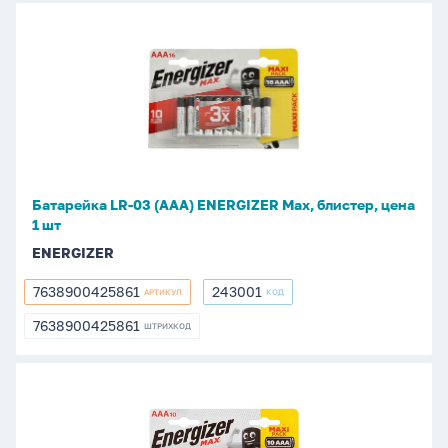
Батарейка
LR-
03
(ААА)
ENERGIZER
Max,
блистер,
цена
Батарейка LR-03 (ААА) ENERGIZER Max, блистер, цена
1
1 шт
шт
ENERGIZER
7638900425861
243001
АРТИКУЛ
КОД
7638900425861
243001
7638900425861
ШТРИХКОД
7638900425861
Батарейка
LR-
03