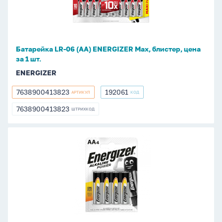
ENERGIZER
Max,
блистер,
цена
Батарейка LR-06 (АА) ENERGIZER Max, блистер, цена
за
за 1 шт.
1
ENERGIZER
шт.
7638900413823
192061
АРТИКУЛ
КОД
7638900413823
192061
7638900413823
ШТРИХКОД
7638900413823
Батарейка
LR-
06
(АА)
ENERGIZER
Power,
блистер,
цена