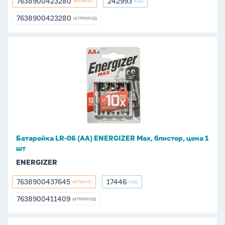
7638900423280
242993
АРТИКУЛ
КОД
7638900423280
242993
7638900423280
ШТРИХКОД
7638900423280
Батарейка
LR-
06
(АА)
ENERGIZER
Max,
блистер,
цена
Батарейка LR-06 (АА) ENERGIZER Max, блистер, цена 1
1
шт
шт
ENERGIZER
7638900437645
17446
АРТИКУЛ
КОД
7638900437645
17446
7638900411409
ШТРИХКОД
7638900411409