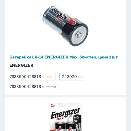
Батарейка
LR-
14
ENERGIZER
Max,
блистер,
цена
1
Батарейка LR-14 ENERGIZER Max, блистер, цена 1 шт
шт
ENERGIZER
7638900426816
243020
АРТИКУЛ
КОД
7638900426816
243020
7638900426816
ШТРИХКОД
7638900426816
Батарейка
LR-
14
ENERGIZER