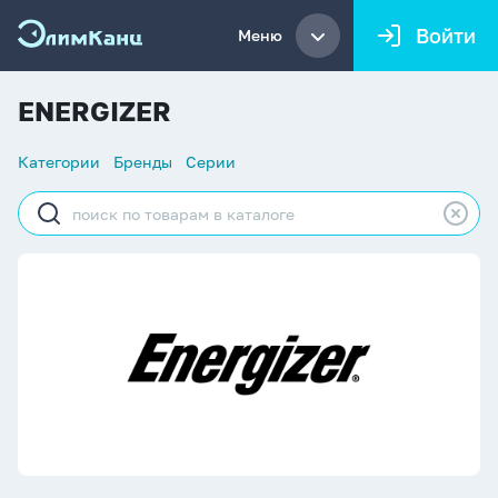
Войти
Меню
ENERGIZER
Список
Категории
Бренды
Серии
навигации
Строка
поиска
ENERGIZER