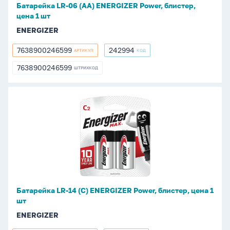
Батарейка LR-06 (АА) ENERGIZER Power, блистер,
1
цена 1 шт
шт
ENERGIZER
7638900246599
242994
АРТИКУЛ
КОД
7638900246599
242994
7638900246599
ШТРИХКОД
7638900246599
Батарейка
LR-
14
(С)
ENERGIZER
Power,
блистер,
цена
Батарейка LR-14 (С) ENERGIZER Power, блистер, цена 1
1
шт
шт
ENERGIZER