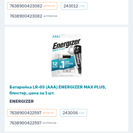
шт.
7638900423082
243012
АРТИКУЛ
КОД
7638900423082
243012
7638900423082
ШТРИХКОД
7638900423082
Батарейка
LR-
03
(ААА)
ENERGIZER
MAX
PLUS,
блистер,
Батарейка LR-03 (ААА) ENERGIZER MAX PLUS,
цена
блистер, цена за 1 шт.
за
ENERGIZER
1
шт.
7638900422597
243006
АРТИКУЛ
КОД
7638900422597
243006
7638900422597
ШТРИХКОД
7638900422597