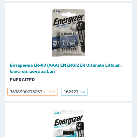
Батарейка
LR-
03
(ААА)
ENERGIZER
Ultimate
Lithium
,
Батарейка LR-03 (ААА) ENERGIZER Ultimate Lithium ,
блистер,
блистер, цена за 1 шт
цена
ENERGIZER
за
1
7638900273267
162427
АРТИКУЛ
КОД
7638900273267
162427
шт
Батарейка
LR-
06
(АА)