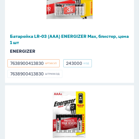
(ААА)
ENERGIZER
Max,
блистер,
цена
Батарейка LR-03 (ААА) ENERGIZER Max, блистер, цена
1
1 шт
шт
ENERGIZER
7638900413830
243000
АРТИКУЛ
КОД
7638900413830
243000
7638900413830
ШТРИХКОД
7638900413830
Батарейка
LR-
03
(ААА)
ENERGIZER
Max,
блистер,