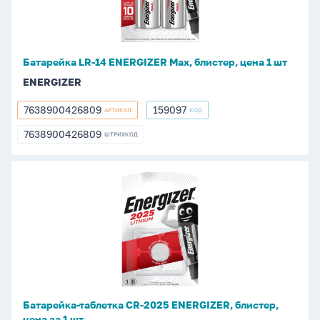
Max,
блистер,
цена
1
Батарейка LR-14 ENERGIZER Max, блистер, цена 1 шт
шт
ENERGIZER
7638900426809
159097
АРТИКУЛ
КОД
7638900426809
159097
7638900426809
ШТРИХКОД
7638900426809
Батарейка-
таблетка
CR-
2025
ENERGIZER,
блистер,
цена
за
Батарейка-таблетка CR-2025 ENERGIZER, блистер,
1
цена за 1 шт