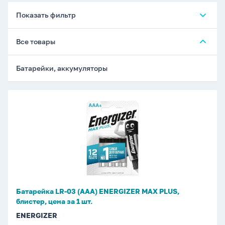
Показать фильтр
Все товары
Батарейки, аккумуляторы
Батарейка
LR-
03
(ААА)
ENERGIZER
MAX
PLUS,
блистер,
Батарейка LR-03 (ААА) ENERGIZER MAX PLUS,
цена
блистер, цена за 1 шт.
за
ENERGIZER
1