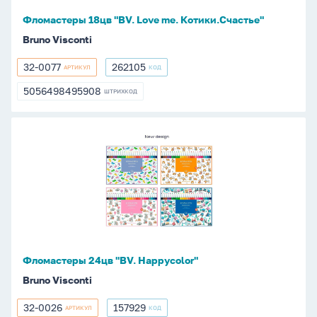
Фломастеры 18цв "BV. Love me. Котики.Счастье"
Bruno Visconti
32-0077
262105
АРТИКУЛ
КОД
32-
262105
0077
5056498495908
ШТРИХКОД
5056498495908
Фломастеры
24цв
"BV.
Happycolor"
Фломастеры 24цв "BV. Happycolor"
Bruno Visconti
32-0026
157929
АРТИКУЛ
КОД
32-
157929