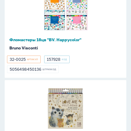
"BV.
Happycolor"
Фломастеры 18цв "BV. Happycolor"
Bruno Visconti
32-0025
157928
АРТИКУЛ
КОД
32-
157928
0025
5056498450136
ШТРИХКОД
5056498450136
Фломастеры
18цв
"BV.
Love
me.
Котики.Счастье"