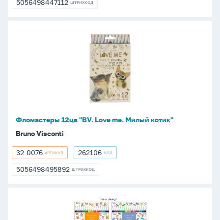
5056498447112
ШТРИХКОД
5056498447112
Фломастеры
12цв
"BV.
Love
me.
Милый
котик"
Фломастеры 12цв "BV. Love me. Милый котик"
Bruno Visconti
32-0076
262106
АРТИКУЛ
КОД
32-
262106
0076
5056498495892
ШТРИХКОД
5056498495892
Фломастеры
18цв