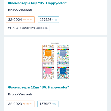
Фломастеры 6цв "BV. Happycolor"
Bruno Visconti
32-0024
157926
АРТИКУЛ
КОД
32-
157926
0024
5056498450129
ШТРИХКОД
5056498450129
Фломастеры
12цв
"BV.
Happycolor"
Фломастеры 12цв "BV. Happycolor"
Bruno Visconti
32-0023
157927
АРТИКУЛ
КОД
32-
157927
0023