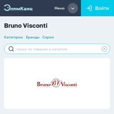
Войти
Меню
Bruno Visconti
Список
Категории
Бренды
Серии
навигации
Строка
поиска
Bruno Visconti