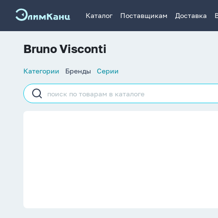
Каталог
Поставщикам
Доставка
Bruno Visconti
Список
Категории
Бренды
Серии
навигации
Строка
поиска
Bruno Visconti