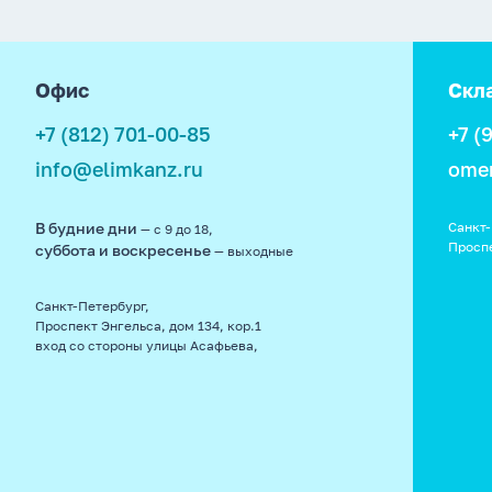
footer
Офис
Скл
+7 (812) 701-00-85
+7 (
info@elimkanz.ru
ome
В будние дни
Санкт-
— с 9 до 18,
Просп
суббота и воскресенье
— выходные
Санкт-Петербург,
Проспект Энгельса, дом 134, кор.1
вход со стороны улицы Асафьева,