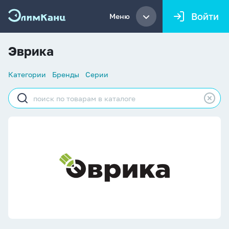
Войти
Меню
Эврика
Список
Категории
Бренды
Серии
навигации
Строка
поиска
Эврика