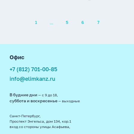
Пагинация
...
1
5
6
7
footer
Офис
+7 (812) 701-00-85
info@elimkanz.ru
В будние дни
— с 9 до 18,
суббота и воскресенье
— выходные
Санкт-Петербург,
Проспект Энгельса, дом 134, кор.1
вход со стороны улицы Асафьева,