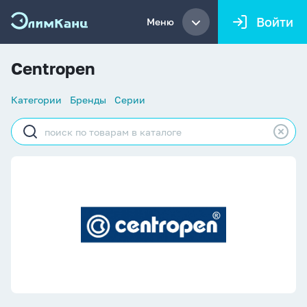
Войти
Меню
Centropen
Список
Категории
Бренды
Серии
навигации
Строка
поиска
Centropen