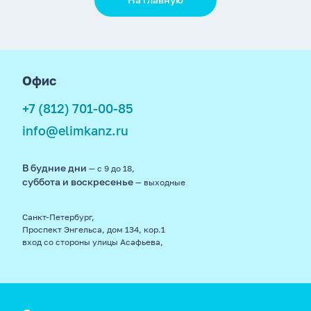
footer
Офис
+7 (812) 701-00-85
info@elimkanz.ru
В будние дни
— с 9 до 18,
суббота и воскресенье
— выходные
Санкт-Петербург,
Проспект Энгельса, дом 134, кор.1
вход со стороны улицы Асафьева,