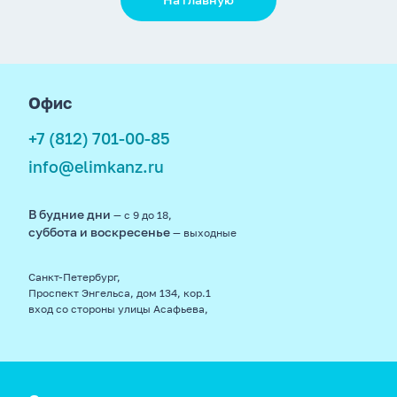
footer
Офис
+7 (812) 701-00-85
info@elimkanz.ru
В будние дни
— с 9 до 18,
суббота и воскресенье
— выходные
Санкт-Петербург,
Проспект Энгельса, дом 134, кор.1
вход со стороны улицы Асафьева,